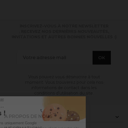
INSCRIVEZ-VOUS À NOTRE NEWSLETTER
. RECEVEZ NOS DERNIÈRES NOUVEAUTÉS,
INVITATIONS ET AUTRES BONNES NOUVELLES :)
Vous pouvez vous désinscrire à tout
moment. Vous trouverez pour cela nos
informations de contact dans les
conditions d'utilisation du site.
A PROPOS DE NOUS
