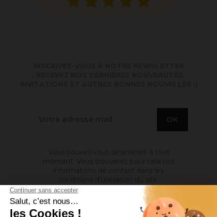
INSCRIVEZ-VOUS À NOTRE NEWSLETTER
. RECEVEZ NOS DERNIÈRES NOUVEAUTÉS,
INVITATIONS ET AUTRES BONNES NOUVELLES :)
Vous pouvez vous désinscrire à tout
moment. Vous trouverez pour cela nos
informations de contact dans les
conditions d'utilisation du site.