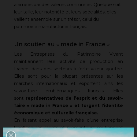
animées par des valeurs communes. Quelque soit
leur taille, leur notoriété et leurs spécialités, elles
veillent ensemble sur un trésor, celui du
patrimoine manufacturier français.
Un soutien au « made in France »
Les Entreprises du Patrimoine Vivant
maintiennent leur activité de production en
France, dans des secteurs à forte valeur ajoutée.
Elles sont pour la plupart présentes sur les
marchés internationaux et exportent ainsi les
savoir-faire emblématiques français. Elles
sont
représentatives de l’esprit et du savoir-
faire « made in France » et forgent l’identité
économique et culturelle française.
En faisant appel au savoir-faire d’une entreprise
labellisée, les clients et prescripteurs soutiennent
le maintien et le développement de ces activités