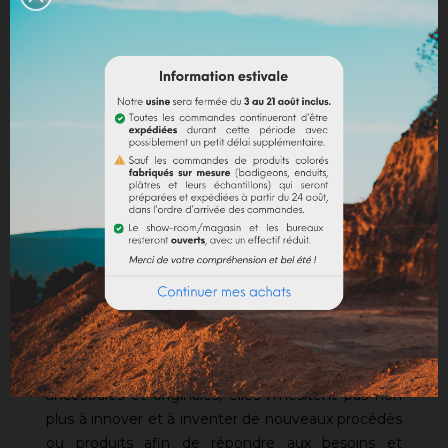
de prestige en France, afin de fixer et de conforter
des emplois pérennes et non délocalisés.
Le signe du sur-mesure
Ces entreprises sont capables d’intervenir sur des
chantiers hors normes, de répondre aux
commandes les plus originales, de proposer des
solutions inédites et sur mesure pour satisfaire les
besoins les plus pointus et les clients les plus
exigeants. Dans tous les domaines, issus de la
tradition ou des techniques de pointe, ces
entreprises ont un talent commun : celui
de
proposer la prestation sur mesure,
l’article
introuvable.
Perpétuant ou réintroduisant des techniques
ancestrales et originales, elles n’hésitent pas non
plus à innover et à inventer de nouveaux procédés
ou produits afin de répondre aux besoins et