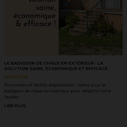
LE BADIGEON DE CHAUX EN EXTÉRIEUR : LA
8
SOLUTION SAINE, ÉCONOMIQUE ET EFFICACE
Q
14/04/2026
2
nt
Économies et facilité d'application : optez pour le
N
badigeon de chaux en extérieur pour rafraîchir votre
as
façade !
ai
LIRE PLUS
L