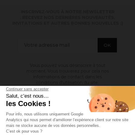
INSCRIVEZ-VOUS À NOTRE NEWSLETTER
. RECEVEZ NOS DERNIÈRES NOUVEAUTÉS,
INVITATIONS ET AUTRES BONNES NOUVELLES :)
Vous pouvez vous désinscrire à tout
moment. Vous trouverez pour cela nos
informations de contact dans les
conditions d'utilisation du site.
A PROPOS DE NOUS

INFORMATIONS

MON COMPTE
