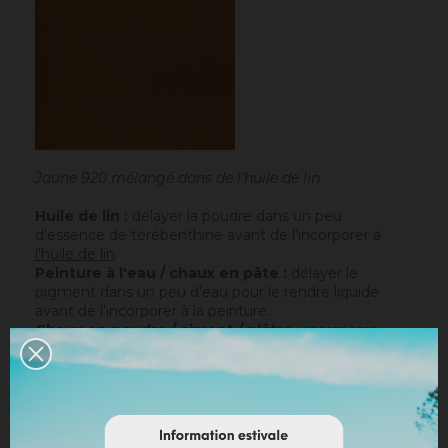
Jaune 920 mélangé dans de l'huile de lin
Huile de lin :
délayer la poudre dans un peu
d'essence de térébenthine avant de l'incorporer à
l'huile de lin
.
Peinture à l'eau / chaux en pâte :
délayer le
pigment dans un peu d'eau pour le rendre liquide
avant de l'incorporer à la peinture.
Chaux en poudre / ciment / plâtre :
incorporer
directement le pigment (jusqu’à 10% par rapport au
poids du liant), puis mélanger de manière à teinter la
totalité de votre liant.
Dosage conseillé
: Le dosage maximum est de 10%
par rapport au liant employé. Au-delà de 10%, il est