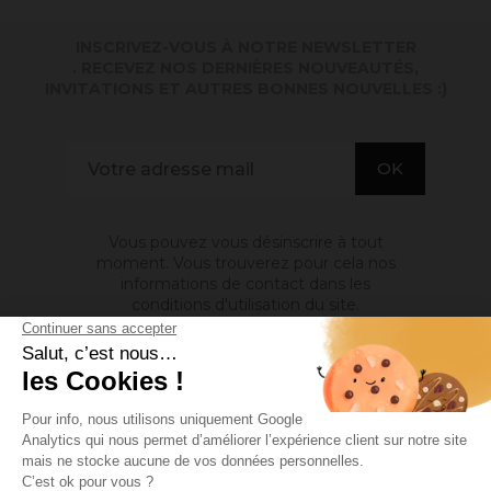
INSCRIVEZ-VOUS À NOTRE NEWSLETTER
. RECEVEZ NOS DERNIÈRES NOUVEAUTÉS,
INVITATIONS ET AUTRES BONNES NOUVELLES :)
Vous pouvez vous désinscrire à tout
moment. Vous trouverez pour cela nos
informations de contact dans les
conditions d'utilisation du site.
A PROPOS DE NOUS

INFORMATIONS

MON COMPTE
