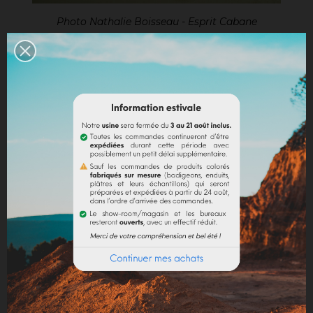
Photo Nathalie Boisseau - Esprit Cabane
Recette de base
:
- 1/3
d'huile de lin
;
- 2/3 de térébenthine ;
-
Pigments naturels
;
- Accélérateur de séchage (entre 3 et 5%).
La finition peut donner un aspect brossé,
chiffonné, velouté, patiné, lissé, ombré...