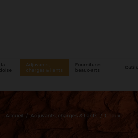
 la
Adjuvants,
Fournitures
Outils
doise
charges & liants
beaux-arts
Accueil
Adjuvants, charges & liants
Chaux