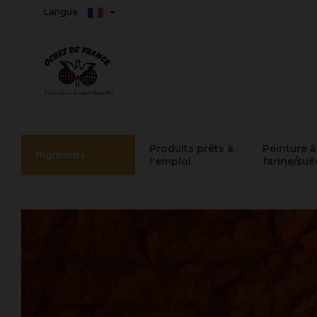
Langue
Produits prêts à
Peinture à
Pigments
l'emploi
farine/sué