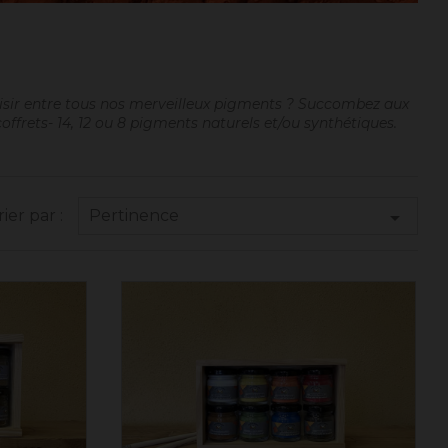
choisir entre tous nos merveilleux pigments ? Succombez aux
 coffrets- 14, 12 ou 8 pigments naturels et/ou synthétiques.
Pertinence

rier par :