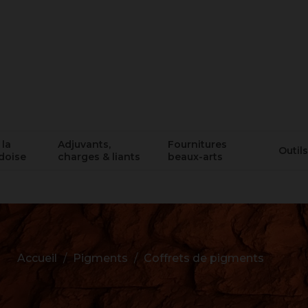
 la
Adjuvants,
Fournitures
Outils
doise
charges & liants
beaux-arts
Accueil
Pigments
Coffrets de pigments