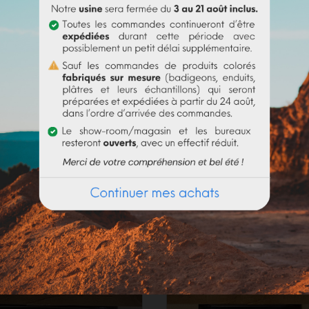
roduit est en rupture de
Désolé, ce produit est en rup
a de nouveau disponible très
stock et sera de nouveau disp
bientôt.
FFRET PRAIRIE (K)
COFFRET VERMEIL 