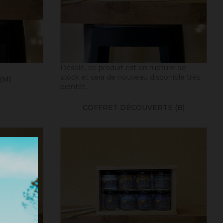
Désolé, ce produit est en rupture de
stock et sera de nouveau disponible très
(M)
bientôt.
COFFRET DÉCOUVERTE (B)