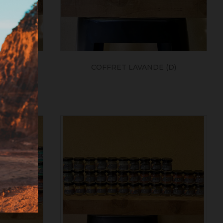
ture de
onible très
COFFRET LAVANDE (D)
(N)