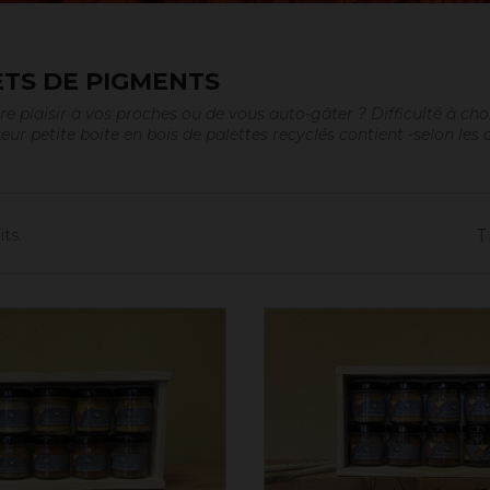
TS DE PIGMENTS
ire plaisir à vos proches ou de vous auto-gâter ? Difficulté à 
Leur petite boite en bois de palettes recyclés contient -selon les
its.
T