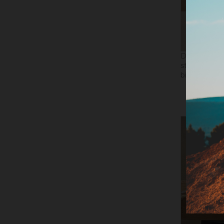
Désolé, ce p
stock et ser
bientôt.
CO