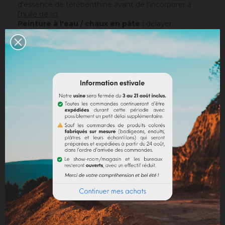
d'essence de térébenthine avant de l'incorporer à
l'huile de lin
.
Peinture à l'eau / chaux en pâte :
délayer
le
pigment en poudre
dans un peu d'eau pour le
rendre liquide avant de l'incorporer à la peinture.
Chaux en poudre / ciment / plâtre :
incorporer
directement le pigment (jusqu’à 10% par rapport au
poids du liant), puis mélanger de manière à teinter la
totalité de votre liant.
Dosage conseillé
: Le dosage maximum est de 10%
par rapport au liant employé. Au-delà de 10%, il est
recommandé d'incorporer des fixateurs et adjuvants
(utilisation chaux).