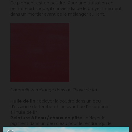
Ce pigment est en poudre. Pour une utilisation en
peinture artistique, il conviendra de le broyer finement
dans un mortier avant de le mélanger au liant.
Chamallow mélangé dans de l'huile de lin
Huile de lin :
délayer la poudre dans un peu
d'essence de térébenthine avant de l'incorporer
à
l'huile de lin
.
Peinture à l'eau / chaux en pâte :
délayer le
pigment dans un peu d'eau pour le rendre liquide
avant de l'incorporer à la peinture.