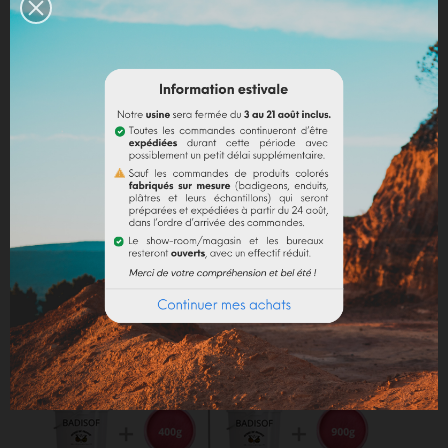
Chaux en poudre / ciment / plâtre :
incorporer
directement le pigment (jusqu’à 10% par rapport au
poids du liant), puis mélanger de manière à teinter la
totalité de votre liant.
Dosage conseillé
: Le dosage maximum est de 10 %
par rapport au liant employé. Au-delà de 10 %, il est
recommandé d'incorporer des fixateurs et adjuvants
(utilisation chaux).