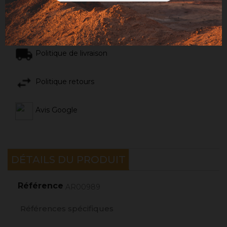
Mentions légales
Politique de livraison
Politique retours
Avis Google
DÉTAILS DU PRODUIT
Référence
AR00989
Références spécifiques