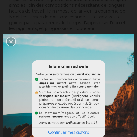
simples, loin des compositions nécessitant de longues
heures de travail : le mimosa de janvier, la couronne de
Noël, les tasses de boissons chaudes... Laissez-vous
guider pas à pas, prenez le temps d'apprivoiser l'eau et
les pigments, et progressez en douceur.
Vous saurez bientôt travailler en réserve pour
représenter des paysages enneigés, exploiter toutes
les possibilités du pinceau plat, peindre avec précision
des branches dénudées ou encore magnifier l'aube
hivernale. Vous découvrirez que les imperfections
contribuent à la beauté de l'aquarelle. Débutants
bienvenus !
EN SAVOIR PLUS
Quantité
AJOUTER AU PANIER
Partager