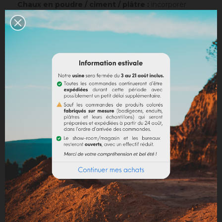
Chaux en poudre / ciment / plâtre :
incorporer
directement le pigment (jusqu’à 10% par rapport au
poids du liant), puis mélanger de manière à teinter la
totalité de votre liant.
Dosage conseillé
: Le dosage maximum est de 10%
par rapport au liant employé. Au-delà de 10%, il est
recommandé d'incorporer des fixateurs et adjuvants
(utilisation chaux).