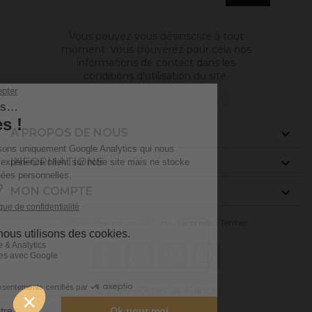
Vous pouvez vous désinscrire à tout
moment. Vous trouverez pour cela nos
informations de contact dans les
conditions d'utilisation du site.
A PROPOS DE NOUS

INFORMATIONS

MON COMPTE

Site protégé par reCAPTCHA.
Vie privée
-
Termes
Facebook
YouTube
Pinterest
Instagram
© 2026 - Ocres de France