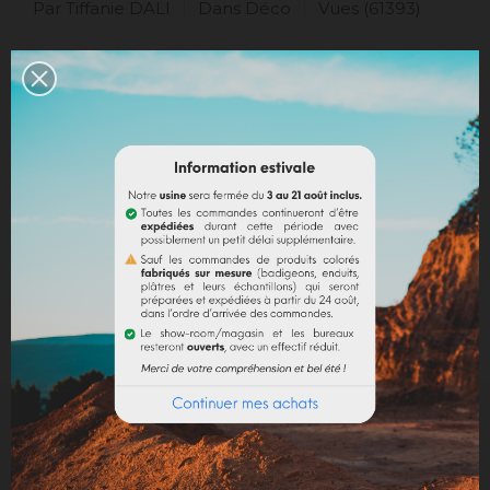
Par Tiffanie DALI
Dans
Déco
Vues (61393)
Nous vous proposons un petit tour
d’horizon de 8 associations de
couleurs pour votre façade et vos
volets ; ainsi que tous nos petits
conseils !
Lire l'article
INSCRIVEZ-VOUS À NOTRE NEWSLETTER
. RECEVEZ NOS DERNIÈRES NOUVEAUTÉS,
INVITATIONS ET AUTRES BONNES NOUVELLES :)