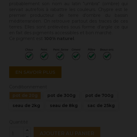
probablement son nom au latin "umbra" (ombre) qui
servait autrefois à rabattre les couleurs. Chypre est le
premier producteur de terre d'ombre du bassin
méditerranéen. On retrouve partout des traces de ces
terres. Elles sont prélevées sous forme d'argile ce qui
en fait des pigments accessibles et bon marché.
Ce pigment est
100% naturel
.
EN SAVOIR PLUS
Conditionnement
pot de 20g
pot de 300g
pot de 700g
seau de 2kg
seau de 8kg
sac de 25kg
Quantité
AJOUTER AU PANIER