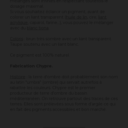
mélanges sont infinies en respectant toutefois le
dosage maximal.
Si vous souhaitez éclaircir un pigment, avant de
colorer un liant transparent (
huile de lin
, cire,
liant
acrylique
, caparol, farine…), vous pouvez le mélanger
avec du
blanc tiona
.
Coloris
: brun très sombre avec un liant transparent.
Taupe soutenu avec un liant blanc.
Ce pigment est 100% naturel.
Fabrication Chypre.
Histoire
: la terre d'ombre doit probablement son nom
au latin "umbra" (ombre) qui servait autrefois à
rabattre les couleurs. Chypre est le premier
producteur de terre d'ombre du bassin
méditerranéen. On retrouve partout des traces de ces
terres. Elles sont prélevées sous forme d'argile ce qui
en fait des pigments accessibles et bon marché.
_____________________