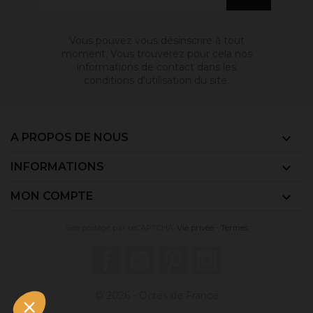
Vous pouvez vous désinscrire à tout
moment. Vous trouverez pour cela nos
informations de contact dans les
conditions d'utilisation du site.
A PROPOS DE NOUS

INFORMATIONS

MON COMPTE

Site protégé par reCAPTCHA.
Vie privée
-
Termes
Facebook
YouTube
Pinterest
Instagram
© 2026 - Ocres de France