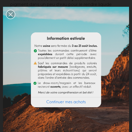
pigment dans un peu d'eau pour le rendre liquide
avant de l'incorporer à la peinture.
Chaux en poudre / ciment / plâtre :
incorporer
directement le pigment (jusqu’à 10% par rapport au
poids du liant), puis mélanger de manière à teinter la
totalité de votre liant.
Dosage conseillé
: Le dosage maximum est de 10 %
par rapport au liant employé. Au-delà de 10 %, il est
recommandé d'incorporer des fixateurs et adjuvants
(utilisation chaux).