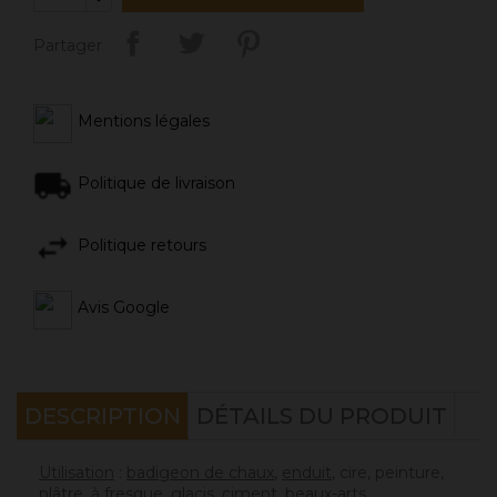
Partager
Mentions légales
Politique de livraison
Politique retours
Avis Google
DESCRIPTION
DÉTAILS DU PRODUIT
Utilisation
:
badigeon de chaux
,
enduit
, cire, peinture,
plâtre, à fresque,
g
lacis
, ciment,
beaux-arts
,