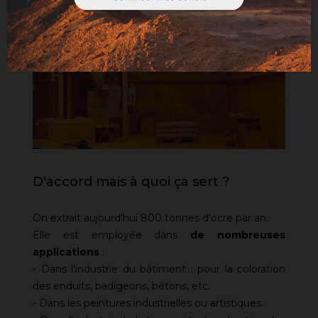
D'accord mais à quoi ça sert ?
On extrait aujourd'hui 800 tonnes d'ocre par an.
Elle est employée dans
de nombreuses
applications
:
- Dans l'industrie du bâtiment : pour la coloration
des enduits, badigeons, bétons, etc.
- Dans les peintures industrielles ou artistiques.