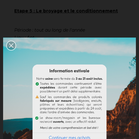
Etape 5 : Le broyage et le conditionnement
Période : tout au long de l'année
Lieu : Apt
Pour obtenir d’autres teintes que le jaune et
rouge, on peut mélanger différentes ocres ou
terres. Le tout est envoyé dans un broyeur
pendulaire où
l'ocre est broyée entre 50
μ
et
80 μ
. L'emballage se fait ensuite dans des sacs
papiers de 15, 20 ou 25 kilos selon les références
(en fonction de la densité de chaque pigment).
Depuis plusieurs années, de nouveaux
conditionnements sont venus enrichir la gamme.