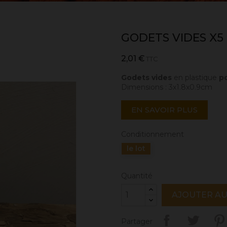
GODETS VIDES X5
2,01 €
TTC
Godets vides
en plastique
po
Dimensions : 3x1.8x0.9cm
EN SAVOIR PLUS
Conditionnement
le lot
Quantité
AJOUTER AU
Partager