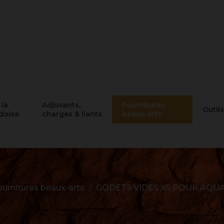
 la
Adjuvants,
Fournitures
Outils
doise
charges & liants
beaux-arts
ournitures beaux-arts
GODETS VIDES X5 POUR AQU