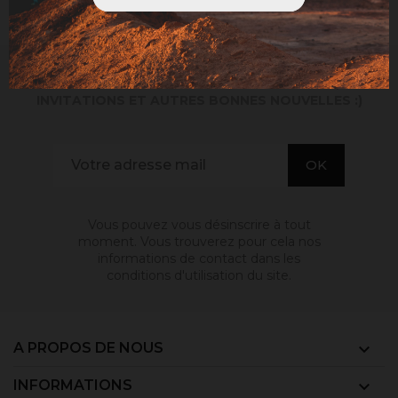
INSCRIVEZ-VOUS À NOTRE NEWSLETTER
. RECEVEZ NOS DERNIÈRES NOUVEAUTÉS,
INVITATIONS ET AUTRES BONNES NOUVELLES :)
Vous pouvez vous désinscrire à tout
moment. Vous trouverez pour cela nos
informations de contact dans les
conditions d'utilisation du site.
A PROPOS DE NOUS

INFORMATIONS
