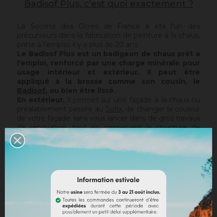
Badisof Plus, c'est quoi exactement ?
La Société des Ocres de France a été l'un des
précurseurs dans la fabrication de peinture à la chaux,
prête à l'emploi, il y a plus de 20 ans.
Le Badisof Plus est un badigeon de chaux prêt à
l'emploi, renforcé par une charge minérale pour
usage intérieur et extérieur. Il peut être
appliqué à la brosse comme son cousin, le
Badisof
, ou bien être lissé.
En extérieur,
il permet sur une façade à la chaux ou
préalablement passée au
Sofix
, de changer la couleur
de votre façade sans vous lancer dans de gros travaux
de rénovation, tout en conservant la structure de
votre support actuel. Le Badisof Plus étant pelliculaire,
il ne rattrapera pas d'éventuelles irrégularités ou trous.
Pour cela, nous vous conseillons de vous tourner vers
un enduit (
Sofodor
,
Sofolith
) ou de les reboucher
d'abord avec une sous-couche adaptée (
Rénodress
,
Tradichaux
).
En intérieur,
vous pouvez utiliser deux techniques :
le brossé ou le lissé.
Le brossé permet de retrouver,
par sa matière et la chaleur des pigments Ocres de