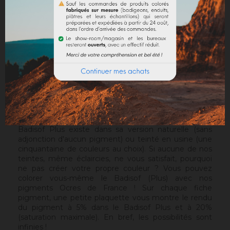
France, l'authenticité des murs anciens. Il est plus
granuleux que le
Badisof
. Mais contrairement au
Badisof
, le Badisof Plus permet également de créer
des badigeons en finition lissée (stuc), soyeux et
discrètement nuancés. Il s'applique au platoir, sur un
support approprié ou après la pose d'une
sous-
couche
. Sur un support sain, sans irrégularités, le Sofix
sera idéal avant un Badisof Plus.
Attention
: le Badisof Plus comme le Badisof ne
s'appliquent pas sur un support ayant eu des reprises
(différences de porosité). Il sera nécessaire au
préalable de réhomogénéiser votre support.
Badisof Plus existe dans sa version naturelle (sans
adjonction d'aucun pigment) ou teinté en usine (une
cinquantaine de couleurs au choix). Si aucune de nos
teintes, même éclaircies, ne vous satisfait, pourquoi
ne pas créer votre propre couleur ? Vous pouvez
colorer vous-même le Badisof (Plus) avec nos
pigments Ocres de France ! Sur chaque fiche
pigment, une petite plaquette vous montre le rendu
du pigment à 5% dans le Badisof Plus et à 20%
(saturation maximale). En bref, les possibilités sont
infinies !