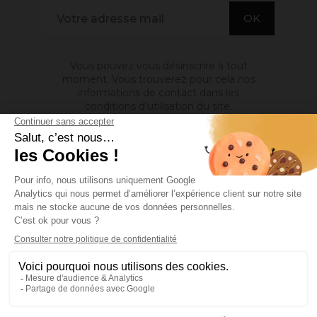
Vous pouvez vous désinscrire à tout
moment. Vous trouverez pour cela nos
informations de contact dans les
conditions d'utilisation du site.
A PROPOS DE NOUS

INFORMATIONS

MON COMPTE

Site protégé par reCAPTCHA.
Vie privée
-
Termes
Facebook
YouTube
Pinterest
Instagram