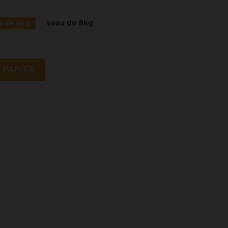
u de 4kg
seau de 8kg
 PANIER