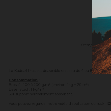
Exemple avec l'o
Le Badisof Plus est disponible en seau de 4 ou 8 kg.
Consommation
:
Brossé : 100 à 200 g/m² (environ 4kg = 20 m²)
Lissé (stuc) : 1 kg/m²
Sur support normalement absorbant.
Vous pouvez regarder notre vidéo d'application du lissé :
IC