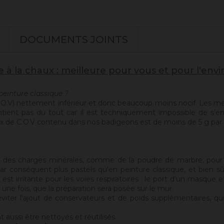
DOCUMENTS JOINTS
e à la chaux : meilleure pour vous et pour l'en
peinture classique ?
.O.V) nettement inférieur et donc beaucoup moins nocif. Les me
tient pas du tout car il est techniquement impossible de s’en
taux de C.O.V contenu dans nos badigeons est de moins de 5 g par l
 : des charges minérales, comme de la poudre de marbre, pour 
par conséquent plus pastels qu'en peinture classique, et bien sûr 
est irritante pour les voies respiratoires : le port d'un masq
une fois, que la préparation sera posée sur le mur.
er l'ajout de conservateurs et de poids supplémentaires, qui al
 aussi être nettoyés et réutilisés.