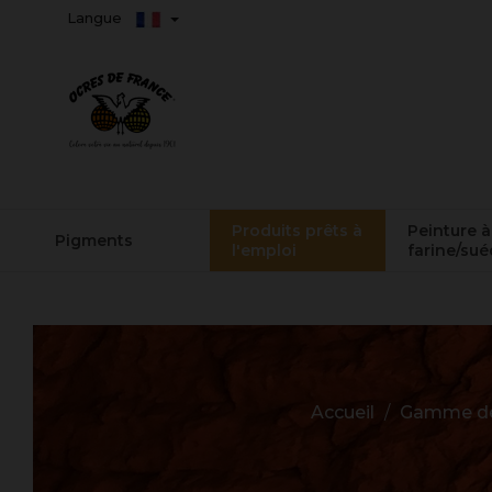
Langue
Produits prêts à
Peinture à
Pigments
l'emploi
farine/sué
Accueil
Gamme d