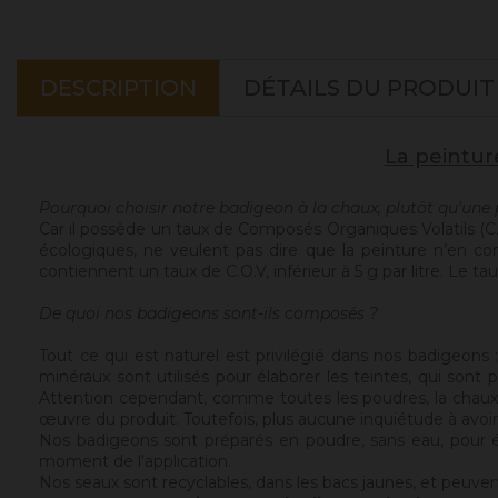
DESCRIPTION
DÉTAILS DU PRODUIT
La peintur
Pourquoi choisir notre badigeon à la chaux, plutôt qu'une 
Car il possède un taux de Composés Organiques Volatils (C
écologiques, ne veulent pas dire que la peinture n’en con
contiennent un taux de C.O.V, inférieur à 5 g par litre. Le 
De quoi nos badigeons sont-ils composés ?
Tout ce qui est naturel est privilégié dans nos badigeons
minéraux sont utilisés pour élaborer les teintes, qui sont 
Attention cependant, comme toutes les poudres, la chaux 
œuvre du produit. Toutefois, plus aucune inquiétude à avoir 
Nos badigeons sont préparés en poudre, sans eau, pour évit
moment de l'application.
Nos seaux sont recyclables, dans les bacs jaunes, et peuvent