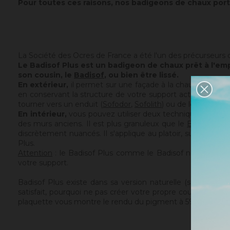
Pour toutes ces raisons, nos badigeons de chaux port
La Société des Ocres de France a été l'un des précurseurs dan
Le Badisof Plus est un badigeon de chaux prêt à l'emp
son cousin, le
Badisof
, ou bien être lissé.
En extérieur,
il permet sur une façade à la chaux ou pré
en conservant la structure de votre support actuel. Le Badis
tourner vers un enduit (
Sofodor
,
Sofolith
) ou de les rebouc
En intérieur,
vous pouvez utiliser deux techniques :
le br
des murs anciens. Il est plus granuleux que le
Badisof
. Ma
discrètement nuancés. Il s'applique au platoir, sur un sup
Plus.
Attention
: le Badisof Plus comme le Badisof ne s'applique
votre support.
Badisof Plus existe dans sa version naturelle (sans adjon
satisfait, pourquoi ne pas créer votre propre couleur ? V
plaquette vous montre le rendu du pigment à 5% dans le Badis