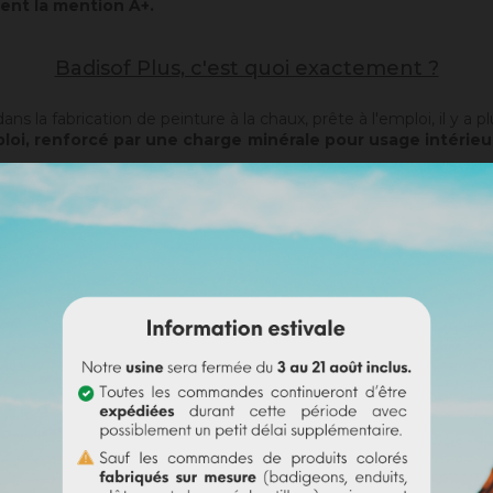
ent la mention A+.
Badisof Plus, c'est quoi exactement ?
s la fabrication de peinture à la chaux, prête à l'emploi, il y a p
loi, renforcé par une charge minérale pour usage intérieur
alablement passée au
Sofix
, de changer la couleur de votre façad
of Plus étant pelliculaire, il ne rattrapera pas d'éventuelles irr
her d'abord avec une sous-couche adaptée (
Rénodress
,
Tradicha
ossé ou le lissé.
Le brossé permet de retrouver, par sa matière 
is contrairement au
Badisof
, le Badisof Plus permet également 
port approprié ou après la pose d'une
sous-couche
. Sur un support
nt pas sur un support ayant eu des reprises (différences de po
ction d'aucun pigment) ou teinté en usine (43 couleurs au cho
ous pouvez colorer vous-même le Badisof (Plus) avec nos pigme
of Plus et à 20% (saturation maximale). En bref, les possibilités