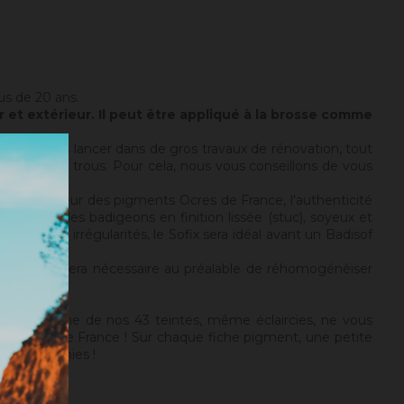
lus de 20 ans.
 et extérieur. Il peut être appliqué à la brosse comme
e sans vous lancer dans de gros travaux de rénovation, tout
égularités ou trous. Pour cela, nous vous conseillons de vous
ux
).
et la chaleur des pigments Ocres de France, l'authenticité
de créer des badigeons en finition lissée (stuc), soyeux et
 sain, sans irrégularités, le Sofix sera idéal avant un Badisof
rosité). Il sera nécessaire au préalable de réhomogénéiser
ix). Si aucune de nos 43 teintes, même éclaircies, ne vous
nts Ocres de France ! Sur chaque fiche pigment, une petite
 sont infinies !