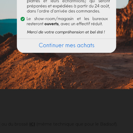
cre jaune foncé JFLES, dosé à 5% à gauche et à 20% à droite dan
Quelle est la consommation du Badisof Plus ?
I
ou du brossé
ICI
(même technique que pour le Badisof).