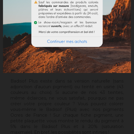
par sa matière et la chaleur des pigments Ocres de
France, l'authenticité des murs anciens. Il est plus
granuleux que le
Badisof
. Mais contrairement au
Badisof
, le Badisof Plus permet également de créer
des badigeons en finition lissée (stuc), soyeux et
discrètement nuancés. Il s'applique au platoir, sur un
support approprié ou après la pose d'une
sous-
couche
. Sur un support sain, sans irrégularités, le Sofix
sera idéal avant un Badisof Plus.
Attention
: le Badisof Plus comme le Badisof ne
s'appliquent pas sur un support ayant eu des reprises
(différences de porosité). Il sera nécessaire au
préalable de réhomogénéiser votre support.
Badisof Plus existe dans sa version naturelle (sans
adjonction d'aucun pigment) ou teinté en usine (43
couleurs au choix). Si aucune de nos 43 teintes,
même éclaircies, ne vous satisfait, pourquoi ne pas
créer votre propre couleur ? Vous pouvez colorer
vous-même le Badisof (Plus) avec nos pigments
Ocres de France ! Sur chaque fiche pigment, une
petite plaquette vous montre le rendu du pigment à
5% dans le Badisof Plus et à 20% (saturation
maximale). En bref, les possibilités sont infinies !