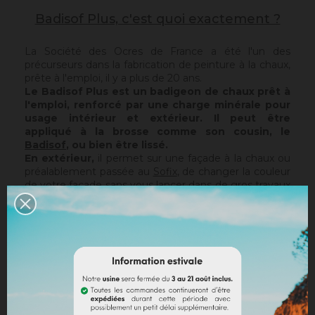
Badisof Plus, c'est quoi exactement ?
La Société des Ocres de France a été l'un des
précurseurs dans la fabrication de peinture à la chaux,
prête à l'emploi, il y a plus de 20 ans.
Le Badisof Plus est un badigeon de chaux prêt à
l'emploi, renforcé par une charge minérale pour
usage intérieur et extérieur. Il peut être
appliqué à la brosse comme son cousin, le
Badisof
, ou bien être lissé.
En extérieur,
il permet sur une façade à la chaux ou
préalablement passée au
Sofix
, de changer la couleur
de votre façade sans vous lancer dans de gros travaux
de rénovation, tout en conservant la structure de
votre support actuel. Le Badisof Plus étant pelliculaire,
il ne rattrapera pas d'éventuelles irrégularités ou trous.
Pour cela, nous vous conseillons de vous tourner vers
un enduit (
Sofodor
,
Sofolith
) ou de les reboucher
d'abord avec une sous-couche adaptée (
Rénodress
,
Tradichaux
).
En intérieur,
vous pouvez utiliser deux techniques :
le brossé ou le lissé.
Le brossé permet de retrouver,