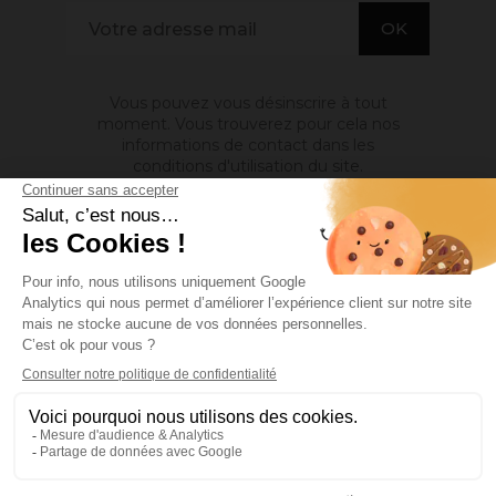
Vous pouvez vous désinscrire à tout
moment. Vous trouverez pour cela nos
informations de contact dans les
conditions d'utilisation du site.
A PROPOS DE NOUS

INFORMATIONS

MON COMPTE

Site protégé par reCAPTCHA.
Vie privée
-
Termes
Facebook
YouTube
Pinterest
Instagram