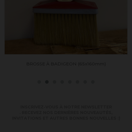
BROSSE À BADIGEON (65x160mm)
INSCRIVEZ-VOUS À NOTRE NEWSLETTER
. RECEVEZ NOS DERNIÈRES NOUVEAUTÉS,
INVITATIONS ET AUTRES BONNES NOUVELLES :)