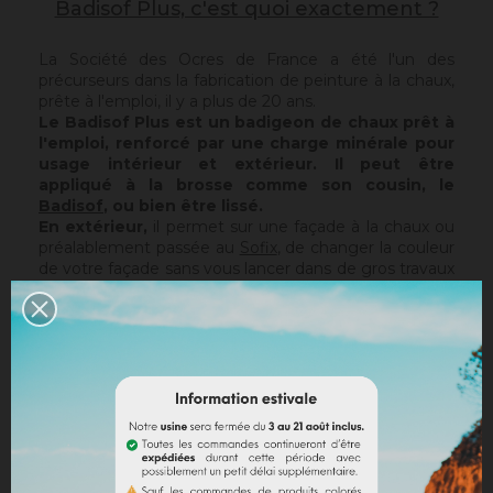
Badisof Plus, c'est quoi exactement ?
La Société des Ocres de France a été l'un des
précurseurs dans la fabrication de peinture à la chaux,
prête à l'emploi, il y a plus de 20 ans.
Le Badisof Plus est un badigeon de chaux prêt à
l'emploi, renforcé par une charge minérale pour
usage intérieur et extérieur. Il peut être
appliqué à la brosse comme son cousin, le
Badisof
, ou bien être lissé.
En extérieur,
il permet sur une façade à la chaux ou
préalablement passée au
Sofix
, de changer la couleur
de votre façade sans vous lancer dans de gros travaux
de rénovation, tout en conservant la structure de
votre support actuel. Le Badisof Plus étant pelliculaire,
il ne rattrapera pas d'éventuelles irrégularités ou trous.
Pour cela, nous vous conseillons de vous tourner vers
un enduit (
Sofodor
,
Sofolith
) ou de les reboucher
d'abord avec une sous-couche adaptée (
Rénodress
,
Tradichaux
).
En intérieur,
vous pouvez utiliser deux techniques :
le brossé ou le lissé.
Le brossé permet de retrouver,
par sa matière et la chaleur des pigments Ocres de