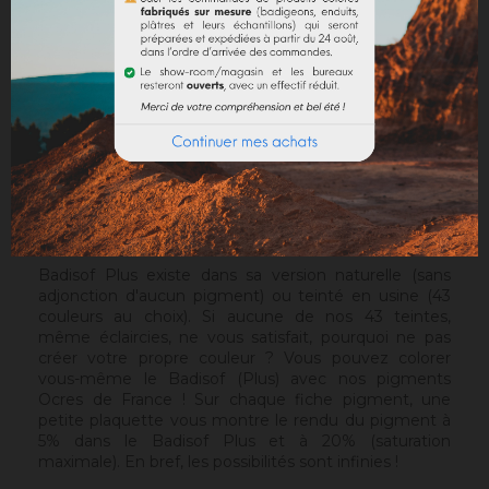
France, l'authenticité des murs anciens. Il est plus
granuleux que le
Badisof
. Mais contrairement au
Badisof
, le Badisof Plus permet également de créer
des badigeons en finition lissée (stuc), soyeux et
discrètement nuancés. Il s'applique au platoir, sur un
support approprié ou après la pose d'une
sous-
couche
. Sur un support sain, sans irrégularités, le Sofix
sera idéal avant un Badisof Plus.
Attention
: le Badisof Plus comme le Badisof ne
s'appliquent pas sur un support ayant eu des reprises
(différences de porosité). Il sera nécessaire au
préalable de réhomogénéiser votre support.
Badisof Plus existe dans sa version naturelle (sans
adjonction d'aucun pigment) ou teinté en usine (43
couleurs au choix). Si aucune de nos 43 teintes,
même éclaircies, ne vous satisfait, pourquoi ne pas
créer votre propre couleur ? Vous pouvez colorer
vous-même le Badisof (Plus) avec nos pigments
Ocres de France ! Sur chaque fiche pigment, une
petite plaquette vous montre le rendu du pigment à
5% dans le Badisof Plus et à 20% (saturation
maximale). En bref, les possibilités sont infinies !