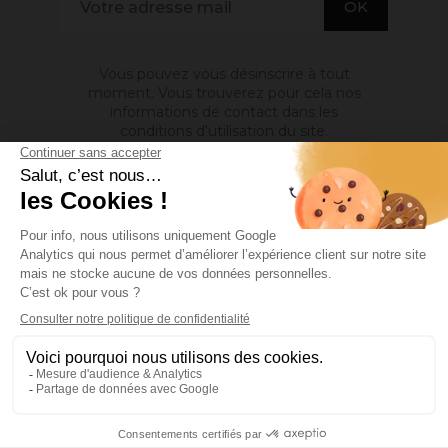
Vous pouvez vous désinscrire à tout
moment. Vous trouverez pour cela nos
informations de contact dans les
conditions d'utilisation du site.
A PROPOS DE NOUS

INFORMATIONS

MON COMPTE

Site protégé par reCAPTCHA.
Vie privée
-
Termes
Facebook
YouTube
Pinterest
Instagram
© 2026 - Ocres de France