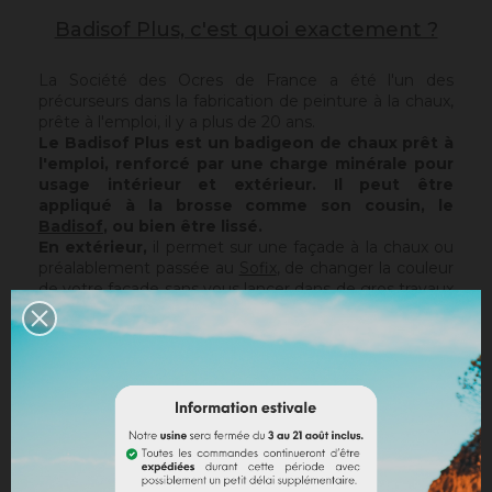
Badisof Plus, c'est quoi exactement ?
La Société des Ocres de France a été l'un des
précurseurs dans la fabrication de peinture à la chaux,
prête à l'emploi, il y a plus de 20 ans.
Le Badisof Plus est un badigeon de chaux prêt à
l'emploi, renforcé par une charge minérale pour
usage intérieur et extérieur. Il peut être
appliqué à la brosse comme son cousin, le
Badisof
, ou bien être lissé.
En extérieur,
il permet sur une façade à la chaux ou
préalablement passée au
Sofix
, de changer la couleur
de votre façade sans vous lancer dans de gros travaux
de rénovation, tout en conservant la structure de
votre support actuel. Le Badisof Plus étant pelliculaire,
il ne rattrapera pas d'éventuelles irrégularités ou trous.
Pour cela, nous vous conseillons de vous tourner vers
un enduit (
Sofodor
,
Sofolith
) ou de les reboucher
d'abord avec une sous-couche adaptée (
Rénodress
,
Tradichaux
).
En intérieur,
vous pouvez utiliser deux techniques :
le brossé ou le lissé.
Le brossé permet de retrouver,