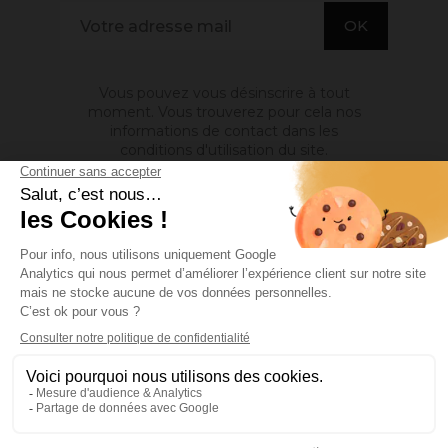
Vous pouvez vous désinscrire à tout
moment. Vous trouverez pour cela nos
informations de contact dans les
conditions d'utilisation du site.
A PROPOS DE NOUS

INFORMATIONS

MON COMPTE

Site protégé par reCAPTCHA.
Vie privée
-
Termes
Facebook
YouTube
Pinterest
Instagram