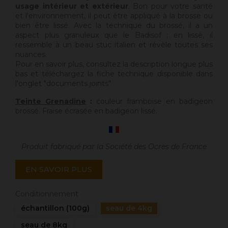
usage intérieur et extérieur
. Bon pour votre santé
et l'environnement, il peut être appliqué à la brosse ou
bien être lissé. Avec la technique du brossé, il a un
aspect plus granuleux que le Badisof ; en lissé, il
ressemble à un beau stuc italien et révèle toutes ses
nuances.
Pour en savoir plus, consultez la description longue plus
bas et téléchargez la fiche technique disponible dans
l'onglet "documents joints".
Teinte Grenadine
:
couleur framboise en badigeon
brossé. Fraise écrasée en badigeon lissé.
Produit fabriqué par la Société des Ocres de France
EN SAVOIR PLUS
Conditionnement
échantillon (100g)
seau de 4kg
seau de 8kg