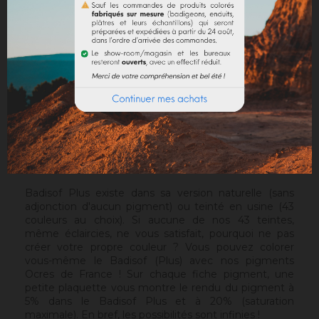
par sa matière et la chaleur des pigments Ocres de
France, l'authenticité des murs anciens. Il est plus
granuleux que le
Badisof
. Mais contrairement au
Badisof
, le Badisof Plus permet également de créer
des badigeons en finition lissée (stuc), soyeux et
discrètement nuancés. Il s'applique au platoir, sur un
support approprié ou après la pose d'une
sous-
couche
. Sur un support sain, sans irrégularités, le Sofix
sera idéal avant un Badisof Plus.
Attention
: le Badisof Plus comme le Badisof ne
s'appliquent pas sur un support ayant eu des reprises
(différences de porosité). Il sera nécessaire au
préalable de réhomogénéiser votre support.
Badisof Plus existe dans sa version naturelle (sans
adjonction d'aucun pigment) ou teinté en usine (43
couleurs au choix). Si aucune de nos 43 teintes,
même éclaircies, ne vous satisfait, pourquoi ne pas
créer votre propre couleur ? Vous pouvez colorer
vous-même le Badisof (Plus) avec nos pigments
Ocres de France ! Sur chaque fiche pigment, une
petite plaquette vous montre le rendu du pigment à
5% dans le Badisof Plus et à 20% (saturation
maximale). En bref, les possibilités sont infinies !