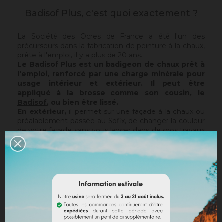
Badisof Plus, c'est quoi exactement ?
La Société des Ocres de France a été l'un des
précurseurs dans la fabrication de peinture à la chaux,
prête à l'emploi, il y a plus de 20 ans.
Le Badisof Plus est un badigeon de chaux prêt à
l'emploi, renforcé par une charge minérale pour
usage intérieur et extérieur. Il peut être
appliqué à la brosse comme son cousin, le
Badisof
, ou bien être lissé.
En extérieur,
il permet sur une façade à la chaux ou
préalablement passée au
Sofix
, de changer la couleur
de votre façade sans vous lancer dans de gros travaux
de rénovation, tout en conservant la structure de
votre support actuel. Le Badisof Plus étant pelliculaire,
il ne rattrapera pas d'éventuelles irrégularités ou trous.
Pour cela, nous vous conseillons de vous tourner vers
un enduit (
Sofodor
,
Sofolith
) ou de les reboucher
d'abord avec une sous-couche adaptée (
Rénodress
,
Tradichaux
).
En intérieur,
vous pouvez utiliser deux techniques :
le brossé ou le lissé.
Le brossé permet de retrouver,