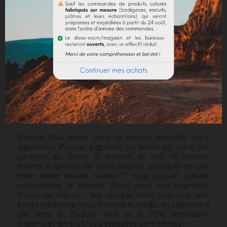
par sa matière et la chaleur des pigments Ocres de
France, l'authenticité des murs anciens. Il est plus
granuleux que le
Badisof
. Mais contrairement au
Badisof
, le Badisof Plus permet également de créer
des badigeons en finition lissée (stuc), soyeux et
discrètement nuancés. Il s'applique au platoir, sur un
support approprié ou après la pose d'une
sous-
couche
. Sur un support sain, sans irrégularités, le Sofix
sera idéal avant un Badisof Plus.
Attention
: le Badisof Plus comme le Badisof ne
s'appliquent pas sur un support ayant eu des reprises
(différences de porosité). Il sera nécessaire au
préalable de réhomogénéiser votre support.
Badisof Plus existe dans sa version naturelle (sans
adjonction d'aucun pigment) ou teinté en usine (43
couleurs au choix). Si aucune de nos 43 teintes,
même éclaircies, ne vous satisfait, pourquoi ne pas
créer votre propre couleur ? Vous pouvez colorer
vous-même le Badisof (Plus) avec nos pigments
Ocres de France ! Sur chaque fiche pigment, une
petite plaquette vous montre le rendu du pigment à
5% dans le Badisof Plus et à 20% (saturation
maximale). En bref, les possibilités sont infinies !