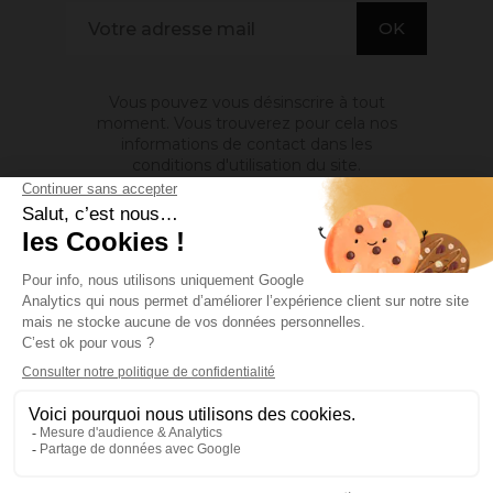
Vous pouvez vous désinscrire à tout
moment. Vous trouverez pour cela nos
informations de contact dans les
conditions d'utilisation du site.
A PROPOS DE NOUS

INFORMATIONS

MON COMPTE

Site protégé par reCAPTCHA.
Vie privée
-
Termes
Facebook
YouTube
Pinterest
Instagram