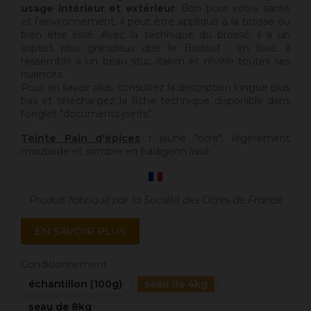
usage intérieur et extérieur
. Bon pour votre santé
et l'environnement, il peut être appliqué à la brosse ou
bien être lissé. Avec la technique du brossé, il a un
aspect plus granuleux que le Badisof ; en lissé, il
ressemble à un beau stuc italien et révèle toutes ses
nuances.
Pour en savoir plus, consultez la description longue plus
bas et téléchargez la fiche technique disponible dans
l'onglet "documents joints".
Teinte Pain d'épices
:
jaune "ocre", légèrement
moutarde et sombre en badigeon lissé.
Produit fabriqué par la Société des Ocres de France
EN SAVOIR PLUS
Conditionnement
échantillon (100g)
seau de 4kg
seau de 8kg