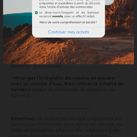
comprises)
Sur un support normalement absorbant.
Application
: Visualisez notre
vidéo
!
Echantillons
: Testez nos échantillons et vous pourrez
ainsi passer commande en toute sérénité.
Papier
: 10x5cm - type canson - sur lequel a été
appliqué ce badisof coloré. Plus d'infos
ici
.
Poudre
* : 100g de ce badisof coloré à appliquer vous
même (remboursable sur la commande finale si cette
teinte est sélectionnée).
*
Mélanger l'intégralité du volume de poudre
avec un volume d'eau. Bien utiliser la totalité du
contenu
(risque de différences de couleur le cas
échéant).
_____________________
Attention :
ce produit est fabriqué uniquement sur
commande. En fonction de la demande actuelle, les
délais de préparation peuvent être supérieurs à 48h
ouvrées.
Consulter notre politique de livraison
.