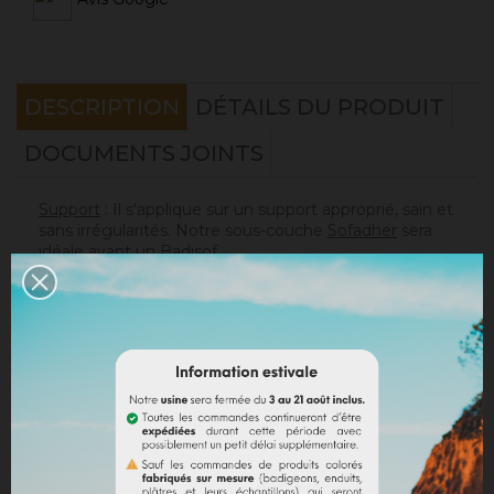
DESCRIPTION
DÉTAILS DU PRODUIT
DOCUMENTS JOINTS
Support
: Il s'applique sur un support approprié, sain et
sans irrégularités. Notre sous-couche
Sofadher
sera
idéale avant un
Badisof
.
Attention : le Badisof comme le Badisof Plus ne
s'appliquent pas sur un support ayant eu des reprises
(différences de porosité). Il sera nécessaire au
préalable de réhomogénéiser votre support
(
Rénodress
, nous contacter si vous avez un doute sur
votre support).
Consommation
:
* 20 m² mural avec un seau de 4kg (les 2 couches
comprises)
* 40 m² mural avec un seau de 8kg (les 2 couches