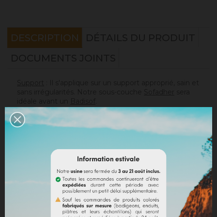
DESCRIPTION
DÉTAILS DU PRODUIT
DOCUMENTS JOINTS
Support
: Il s'applique sur un support approprié, sain et
sans irrégularités. Notre sous-couche
Sofadher
sera
idéale avant un
Badisof
.
Attention : le Badisof comme le Badisof Plus ne
s'appliquent pas sur un support ayant eu des reprises
(différences de porosité). Il sera nécessaire au
préalable de réhomogénéiser votre support
(
Rénodress
, nous contacter si vous avez un doute sur
votre support).
Consommation
:
* 20 m² mural avec un seau de 4kg (les 2 couches
comprises)
* 40 m² mural avec un seau de 8kg (les 2 couches
comprises)