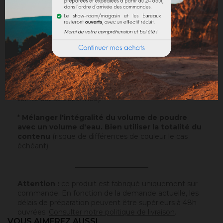
Sur un support normalement absorbant.
Application
: Visualisez notre
vidéo
!
Echantillons
: Testez nos échantillons et vous pourrez
ainsi passer commande en toute sérénité.
Papier
: 10x5cm - type canson - sur lequel a été
appliqué ce badisof coloré. Plus d'infos
ici
.
Poudre
* : 100g de ce badisof coloré à appliquer vous
même (remboursable sur la commande finale si cette
teinte est sélectionnée).
*
Mélanger l'intégralité du volume de poudre
avec un volume d'eau. Bien utiliser la totalité du
contenu
(risque de différences de couleur le cas
échéant).
_____________________
Attention :
ce produit est fabriqué uniquement sur
commande. En fonction de la demande actuelle, les
délais de préparation peuvent être supérieurs à 48h
ouvrées.
Consulter notre politique de livraison
.
VOUS AIMEREZ AUSSI