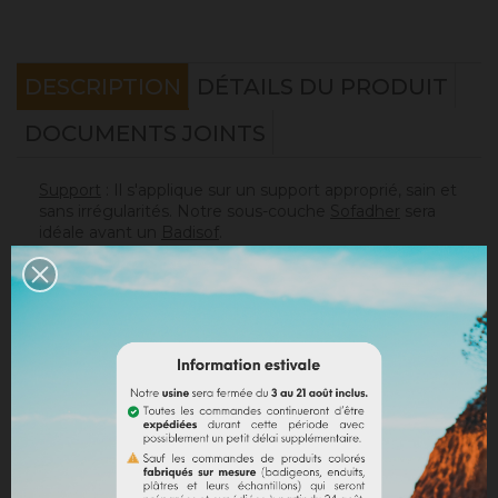
DESCRIPTION
DÉTAILS DU PRODUIT
DOCUMENTS JOINTS
Support
: Il s'applique sur un support approprié, sain et
sans irrégularités. Notre sous-couche
Sofadher
sera
idéale avant un
Badisof
.
Attention : le Badisof comme le Badisof Plus ne
s'appliquent pas sur un support ayant eu des reprises
(différences de porosité). Il sera nécessaire au
préalable de réhomogénéiser votre support
(
Rénodress
, nous contacter si vous avez un doute sur
votre support).
Consommation
:
* 20 m² mural avec un seau de 4kg (les 2 couches
comprises)
* 40 m² mural avec un seau de 8kg (les 2 couches
comprises)