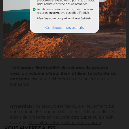
Sur un support normalement absorbant.
Application
: Visualisez notre
vidéo
!
Echantillons
: Testez nos échantillons et vous pourrez
ainsi passer commande en toute sérénité.
Papier
: 10x5cm - type canson - sur lequel a été
appliqué ce badisof coloré. Plus d'infos
ici
.
Poudre
* : 100g de ce badisof coloré à appliquer vous
même (remboursable sur la commande finale si cette
teinte est sélectionnée).
*
Mélanger l'intégralité du volume de poudre
avec un volume d'eau. Bien utiliser la totalité du
contenu
(risque de différences de couleur le cas
échéant).
_____________________
Attention :
ce produit est fabriqué uniquement sur
commande. En fonction de la demande actuelle, les
délais de préparation peuvent être supérieurs à 48h
ouvrées.
Consulter notre politique de livraison
.
VOUS AIMEREZ AUSSI