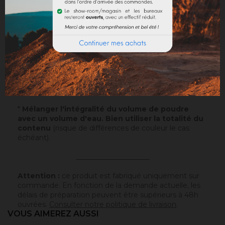
Application
: Visualisez notre
vidéo
!
Echantillons
: Testez nos échantillons et vous pourrez
ainsi passer commande en toute sérénité.
Papier
: 10x5cm - type canson - sur lequel a été
appliqué ce badisof coloré. Plus d'infos
ici
.
Poudre
* : 100g de ce badisof coloré à appliquer vous
même (remboursable sur la commande finale si cette
teinte est sélectionnée).
*
Mélanger l'intégralité du volume de poudre
avec un volume d'eau. Bien utiliser la totalité du
contenu
(risque de différences de couleur le cas
échéant).
_____________________
Attention :
ce produit est fabriqué uniquement sur
commande. En fonction de la demande actuelle, les
délais de préparation peuvent être supérieurs à 48h
ouvrées.
Consulter notre politique de livraison
.
VOUS AIMEREZ AUSSI