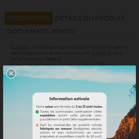
DESCRIPTION
DÉTAILS DU PRODUIT
DOCUMENTS JOINTS
Support
: Il s'applique sur un support approprié, sain et
sans irrégularités. Notre sous-couche
Sofadher
sera
idéale avant un
Badisof
.
Attention : le Badisof comme le Badisof Plus ne
s'appliquent pas sur un support ayant eu des reprises
(différences de porosité). Il sera nécessaire au
préalable de réhomogénéiser votre support
(
Rénodress
, nous contacter si vous avez un doute sur
votre support).
Consommation
:
* 20 m² mural avec un seau de 4kg (les 2 couches
comprises)
* 40 m² mural avec un seau de 8kg (les 2 couches
comprises)
Sur un support normalement absorbant.