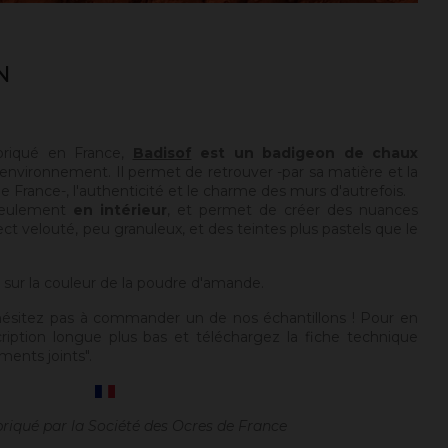
N
briqué en France,
Badisof
est un badigeon de chaux
environnement. Il permet de retrouver -par sa matière et la
 France-, l'authenticité et le charme des murs d'autrefois.
seulement
en intérieur
, et permet de créer des nuances
ect velouté, peu granuleux, et des teintes plus pastels que le
t sur la couleur de la poudre d'amande.
hésitez pas à commander un de nos échantillons ! Pour en
cription longue plus bas et téléchargez la fiche technique
ments joints".
briqué par la Société des Ocres de France