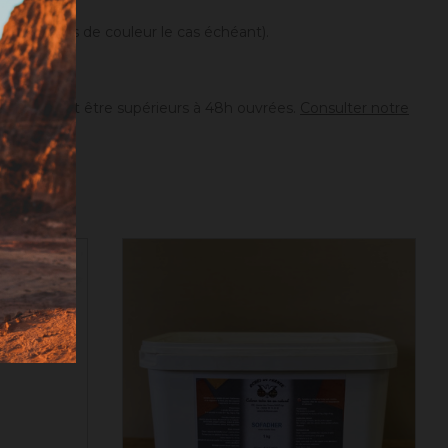
différences de couleur le cas échéant).
ion peuvent être supérieurs à 48h ouvrées.
Consulter notre