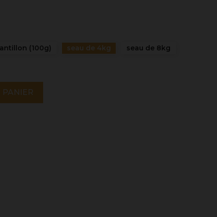
antillon (100g)
seau de 4kg
seau de 8kg
 PANIER