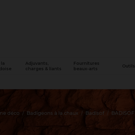
 la
Adjuvants,
Fournitures
Outils
doise
charges & liants
beaux-arts
e déco
Badigeons à la chaux
Badisof
BADISOF