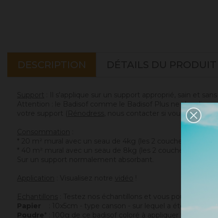
DESCRIPTION
DÉTAILS DU PRODUIT
Support
: Il s'applique sur un support approprié, sain et san
Attention : le Badisof comme le Badisof Plus ne s'appliquen
votre support (
Rénodress
, nous contacter si vous avez un 
Consommation
:
* 20 m² mural avec un seau de 4kg (les 2 couches comprise
* 40 m² mural avec un seau de 8kg (les 2 couches compris
Sur un support normalement absorbant.
Application
: Visualisez notre
vidéo
!
Echantillons
: Testez nos échantillons et vous pourrez ains
Papier
: 10x5cm - type canson - sur lequel a été appliqué c
Poudre
* : 100g de ce badisof coloré à appliquer vous mêm