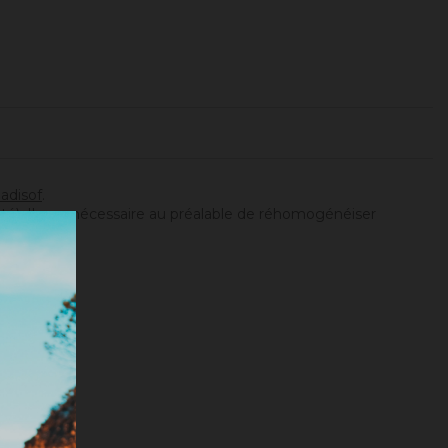
adisof
.
ité). Il sera nécessaire au préalable de réhomogénéiser
tionnée).