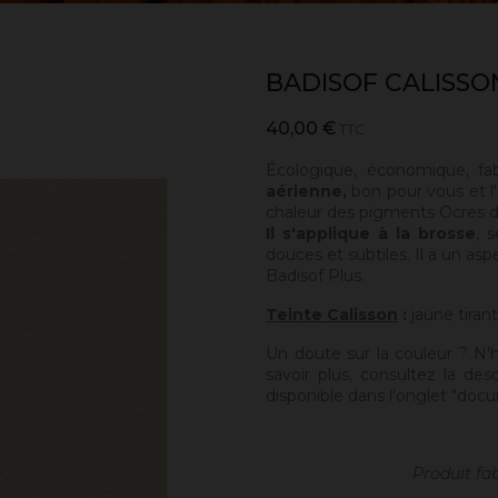
BADISOF CALISSO
40,00 €
TTC
Écologique, économique, fa
aérienne,
bon pour vous et l'
chaleur des pigments Ocres de
Il s'applique à la brosse
, 
douces et subtiles. Il a un asp
Badisof Plus.
Teinte Calisson
:
jaune tiran
Un doute sur la couleur ? N'
savoir plus, consultez la des
disponible dans l'onglet "docu
Produit fa