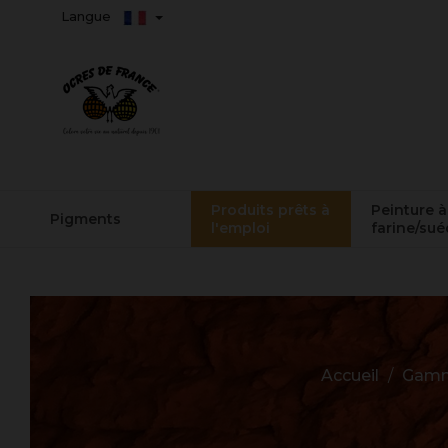
Langue
Produits prêts à
Peinture à
Pigments
l'emploi
farine/sué
Accueil
Gamm