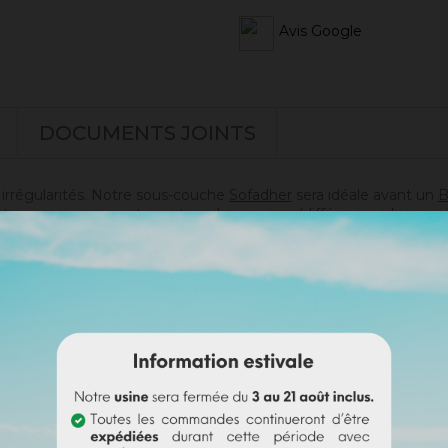
Avis Google
DOCUMENTS JOINTS
s irrégularités. Notre sous-couche
Sofadher
sera idéale avant un
B
t pas sur un support ayant eu des reprises (différences de poros
doute sur votre support).
s)
es)
i passer commande en toute sérénité.
e badisof coloré. Plus d'infos
ici
.
e (remboursable sur la commande finale si cette teinte est sélec