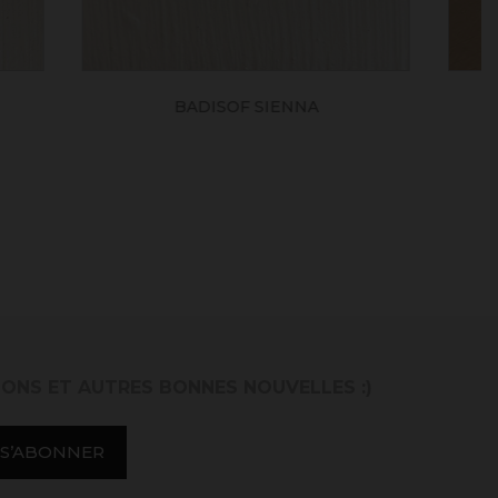
INO
BADISOF CANNELLE
IONS ET AUTRES BONNES NOUVELLES :)