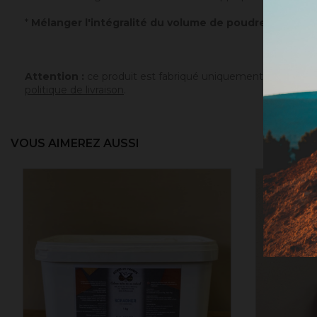
*
Mélanger l'intégralité du volume de poudre avec un v
Attention :
ce produit est fabriqué uniquement sur comman
politique de livraison
.
VOUS AIMEREZ AUSSI