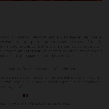
briqué en France,
Badisof
est un badigeon de chaux
environnement. Il permet de retrouver -par sa matière et la
 France-, l'authenticité et le charme des murs d'autrefois.
seulement
en intérieur
, et permet de créer des nuances
ect velouté, peu granuleux, et des teintes plus pastels que le
ur le marron. Couleur chaude et réconfortante.
hésitez pas à commander un de nos échantillons ! Pour en
cription longue plus bas et téléchargez la fiche technique
ments joints".
briqué par la Société des Ocres de France