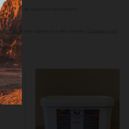
différences de couleur le cas échéant).
ion peuvent être supérieurs à 48h ouvrées.
Consulter notre