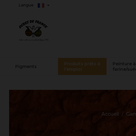
Langue
Produits prêts à
Peinture à
Pigments
l'emploi
farine/sué
Accueil
Gam