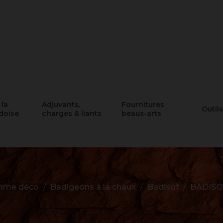
 la
Adjuvants,
Fournitures
Outils
doise
charges & liants
beaux-arts
me déco
Badigeons à la chaux
Badisof
BADISO