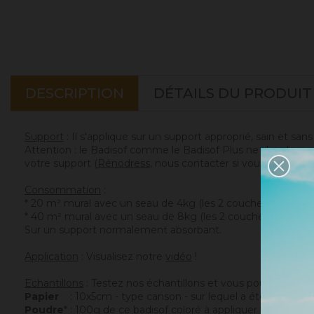
DESCRIPTION
DÉTAILS DU PRODUIT
Support
: Il s'applique sur un support approprié, sain et san
Attention : le Badisof comme le Badisof Plus ne s'appliquen
votre support (
Rénodress
, nous contacter si vous avez un 
Consommation
:
* 20 m² mural avec un seau de 4kg (les 2 couches comprise
* 40 m² mural avec un seau de 8kg (les 2 couches compris
Sur un support normalement absorbant.
Application
: Visualisez notre
vidéo
!
Echantillons
: Testez nos échantillons et vous pourrez ains
Papier
: 10x5cm - type canson - sur lequel a été appliqué c
Poudre
* : 100g de ce badisof coloré à appliquer vous mêm