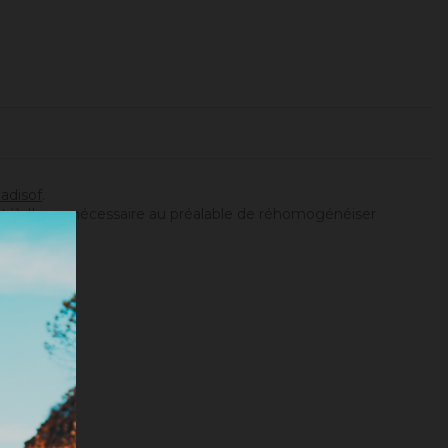
adisof
.
ité). Il sera nécessaire au préalable de réhomogénéiser
tionnée).