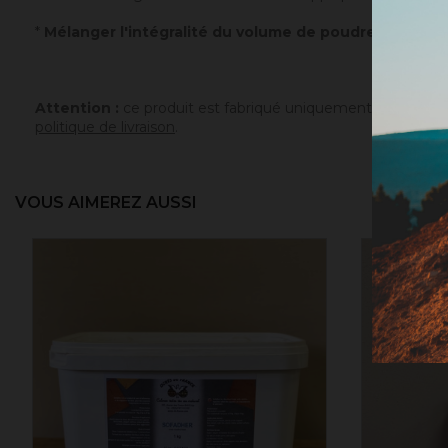
*
Mélanger l'intégralité du volume de poudre avec un v
Attention :
ce produit est fabriqué uniquement sur comman
politique de livraison
.
VOUS AIMEREZ AUSSI