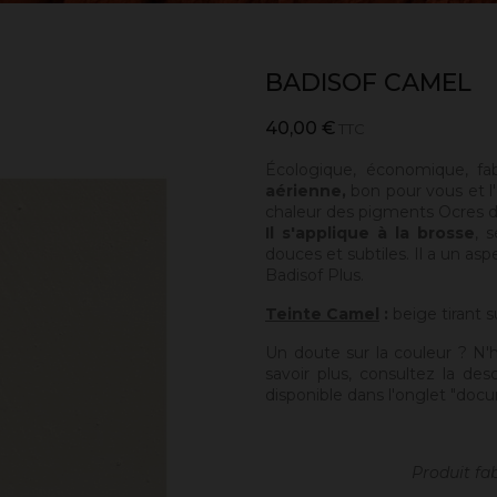
BADISOF CAMEL
40,00 €
TTC
Écologique, économique, fa
aérienne,
bon pour vous et l'
chaleur des pigments Ocres de
Il s'applique à la brosse
, 
douces et subtiles. Il a un asp
Badisof Plus.
Teinte Camel
:
beige tirant s
Un doute sur la couleur ? N'
savoir plus, consultez la des
disponible dans l'onglet "docu
Produit fa