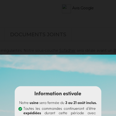
Avis Google
DOCUMENTS JOINTS
s irrégularités. Notre sous-couche
Sofadher
sera idéale avant un
B
t pas sur un support ayant eu des reprises (différences de poros
doute sur votre support).
s)
es)
i passer commande en toute sérénité.
e badisof coloré. Plus d'infos
ici
.
e (remboursable sur la commande finale si cette teinte est sélec