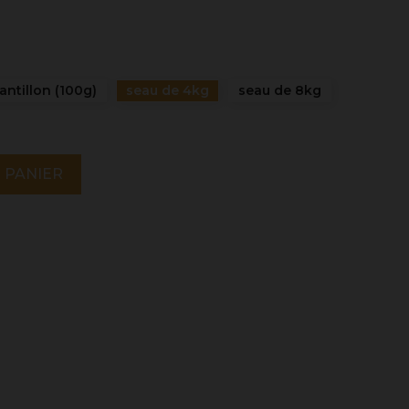
antillon (100g)
seau de 4kg
seau de 8kg
 PANIER