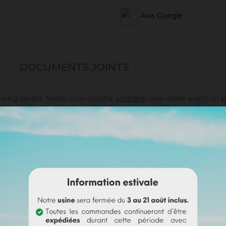
Avis Google
DOCUMENTS JOINTS
s irrégularités. Notre sous-couche
Sofadher
sera idéale avant un
B
t pas sur un support ayant eu des reprises (différences de poros
doute sur votre support).
s)
es)
i passer commande en toute sérénité.
e badisof coloré. Plus d'infos
ici
.
e (remboursable sur la commande finale si cette teinte est sélec