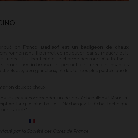
CINO
briqué en France,
Badisof
est un badigeon de chaux
environnement. Il permet de retrouver -par sa matière et la
 France-, l'authenticité et le charme des murs d'autrefois.
seulement
en intérieur
, et permet de créer des nuances
ect velouté, peu granuleux, et des teintes plus pastels que le
arron doux et chaux.
hésitez pas à commander un de nos échantillons ! Pour en
cription longue plus bas et téléchargez la fiche technique
ments joints".
briqué par la Société des Ocres de France