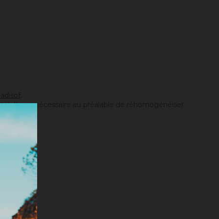
adisof
.
ité). Il sera nécessaire au préalable de réhomogénéiser
tionnée).