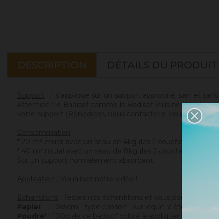
DESCRIPTION
DÉTAILS DU PRODUIT
Support
: Il s'applique sur un support approprié, sain et san
Attention : le Badisof comme le Badisof Plus ne s'appliquen
votre support (
Rénodress
, nous contacter si vous avez un 
Consommation
:
* 20 m² mural avec un seau de 4kg (les 2 couches comprise
* 40 m² mural avec un seau de 8kg (les 2 couches compris
Sur un support normalement absorbant.
Application
: Visualisez notre
vidéo
!
Echantillons
: Testez nos échantillons et vous pourrez ains
Papier
: 10x5cm - type canson - sur lequel a été appliqué c
Poudre
* : 100g de ce badisof coloré à appliquer vous mêm