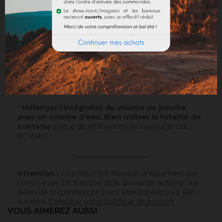
Application
: Visualisez notre
vidéo
!
Echantillons
: Testez nos échantillons et vous pourrez
ainsi passer commande en toute sérénité.
Papier
: 10x5cm - type canson - sur lequel a été
appliqué ce badisof coloré. Plus d'infos
ici
.
Poudre
* : 100g de ce badisof coloré à appliquer vous
même (remboursable sur la commande finale si cette
teinte est sélectionnée).
*
Mélanger l'intégralité du volume de poudre
avec un volume d'eau. Bien utiliser la totalité du
contenu
(risque de différences de couleur le cas
échéant).
_____________________
Attention :
ce produit est fabriqué uniquement sur
commande. En fonction de la demande actuelle, les
délais de préparation peuvent être supérieurs à 48h
ouvrées.
Consulter notre politique de livraison
.
VOUS AIMEREZ AUSSI