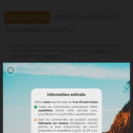
DESCRIPTION
DÉTAILS DU PRODUIT
DOCUMENTS JOINTS
Support
: Il s'applique sur un support approprié, sain et
sans irrégularités. Notre sous-couche
Sofadher
sera
idéale avant un
Badisof
.
Attention : le Badisof comme le Badisof Plus ne
s'appliquent pas sur un support ayant eu des reprises
(différences de porosité). Il sera nécessaire au
préalable de réhomogénéiser votre support
(
Rénodress
, nous contacter si vous avez un doute sur
votre support).
Consommation
:
* 20 m² mural avec un seau de 4kg (les 2 couches
comprises)
* 40 m² mural avec un seau de 8kg (les 2 couches
comprises)
Sur un support normalement absorbant.