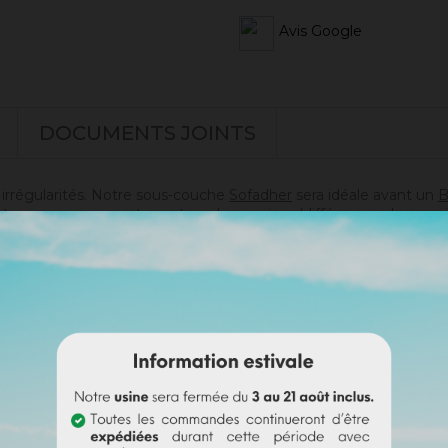
Avis Google
DOCUMENTS JOINTS
s irrégularités. Notre sous-couche
Sofadher
sera idéale avant un
B
t pas sur un support ayant eu des reprises (différences de poros
doute sur votre support).
s)
es)
i passer commande en toute sérénité.
e badisof coloré. Plus d'infos
ici
.
e (remboursable sur la commande finale si cette teinte est sélec