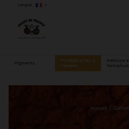
Langue
Produits prêts à
Peinture à
Pigments
l'emploi
farine/sué
Accueil
Gamm