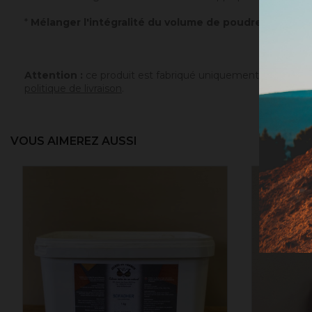
*
Mélanger l'intégralité du volume de poudre avec un v
Attention :
ce produit est fabriqué uniquement sur comman
politique de livraison
.
VOUS AIMEREZ AUSSI