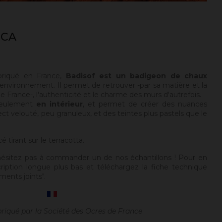
ICA
briqué en France,
Badisof
est un badigeon de chaux
environnement. Il permet de retrouver -par sa matière et la
 France-, l'authenticité et le charme des murs d'autrefois.
seulement
en intérieur
, et permet de créer des nuances
ect velouté, peu granuleux, et des teintes plus pastels que le
é tirant sur le terracotta.
hésitez pas à commander un de nos échantillons ! Pour en
cription longue plus bas et téléchargez la fiche technique
ments joints".
briqué par la Société des Ocres de France