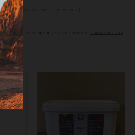
différences de couleur le cas échéant).
ion peuvent être supérieurs à 48h ouvrées.
Consulter notre