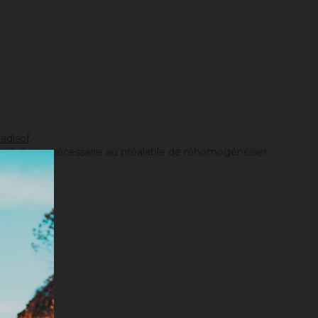
adisof
.
ité). Il sera nécessaire au préalable de réhomogénéiser
tionnée).