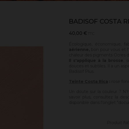
BADISOF COSTA R
40,00 €
TTC
Écologique, économique, fa
aérienne,
bon pour vous et l'
chaleur des pigments Ocres de
Il s'applique à la brosse
, 
douces et subtiles. Il a un asp
Badisof Plus.
Teinte Costa Rica
:
rose fonc
Un doute sur la couleur ? N'
savoir plus, consultez la des
disponible dans l'onglet "docu
Produit fa