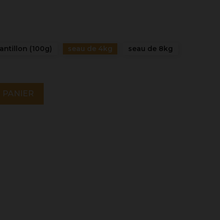
antillon (100g)
seau de 4kg
seau de 8kg
 PANIER