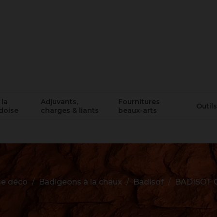
 la
Adjuvants,
Fournitures
Outils
doise
charges & liants
beaux-arts
e déco
Badigeons à la chaux
Badisof
BADISOF 