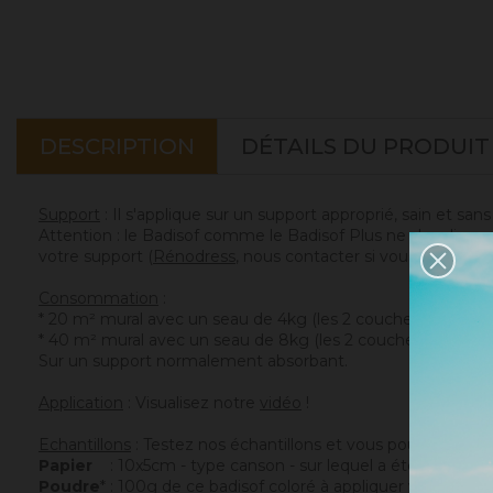
DESCRIPTION
DÉTAILS DU PRODUIT
Support
: Il s'applique sur un support approprié, sain et san
Attention : le Badisof comme le Badisof Plus ne s'appliquen
votre support (
Rénodress
, nous contacter si vous avez un 
Consommation
:
* 20 m² mural avec un seau de 4kg (les 2 couches comprise
* 40 m² mural avec un seau de 8kg (les 2 couches compris
Sur un support normalement absorbant.
Application
: Visualisez notre
vidéo
!
Echantillons
: Testez nos échantillons et vous pourrez ains
Papier
: 10x5cm - type canson - sur lequel a été appliqué c
Poudre
* : 100g de ce badisof coloré à appliquer vous mêm