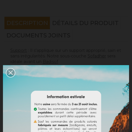
DESCRIPTION
DÉTAILS DU PRODUIT
DOCUMENTS JOINTS
Support
: Il s'applique sur un support approprié, sain et
sans irrégularités. Notre sous-couche
Sofadher
sera
idéale avant un
Badisof
.
Attention : le Badisof comme le Badisof Plus ne
s'appliquent pas sur un support ayant eu des reprises
(différences de porosité). Il sera nécessaire au
préalable de réhomogénéiser votre support
(
Rénodress
, nous contacter si vous avez un doute sur
votre support).
Consommation
:
* 20 m² mural avec un seau de 4kg (les 2 couches
comprises)
* 40 m² mural avec un seau de 8kg (les 2 couches
comprises)