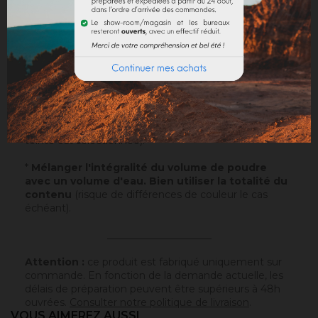
Sur un support normalement absorbant.
Application
: Visualisez notre
vidéo
!
Echantillons
: Testez nos échantillons et vous pourrez
ainsi passer commande en toute sérénité.
Papier
: 10x5cm - type canson - sur lequel a été
appliqué ce badisof coloré. Plus d'infos
ici
.
Poudre
* : 100g de ce badisof coloré à appliquer vous
même (remboursable sur la commande finale si cette
teinte est sélectionnée).
*
Mélanger l'intégralité du volume de poudre
avec un volume d'eau. Bien utiliser la totalité du
contenu
(risque de différences de couleur le cas
échéant).
_____________________
Attention :
ce produit est fabriqué uniquement sur
commande. En fonction de la demande actuelle, les
délais de préparation peuvent être supérieurs à 48h
ouvrées.
Consulter notre politique de livraison
.
VOUS AIMEREZ AUSSI