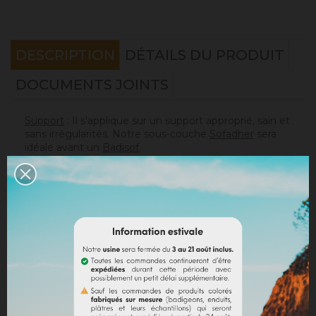
DESCRIPTION
DÉTAILS DU PRODUIT
DOCUMENTS JOINTS
Support
: Il s'applique sur un support approprié, sain et
sans irrégularités. Notre sous-couche
Sofadher
sera
idéale avant un
Badisof
.
Attention : le Badisof comme le Badisof Plus ne
s'appliquent pas sur un support ayant eu des reprises
(différences de porosité). Il sera nécessaire au
préalable de réhomogénéiser votre support
(
Rénodress
, nous contacter si vous avez un doute sur
votre support).
Consommation
:
* 20 m² mural avec un seau de 4kg (les 2 couches
comprises)
* 40 m² mural avec un seau de 8kg (les 2 couches
comprises)