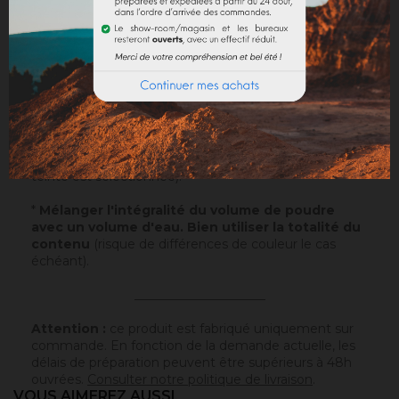
Sur un support normalement absorbant.
Application
: Visualisez notre
vidéo
!
Echantillons
: Testez nos échantillons et vous pourrez
ainsi passer commande en toute sérénité.
Papier
: 10x5cm - type canson - sur lequel a été
appliqué ce badisof coloré. Plus d'infos
ici
.
Poudre
* : 100g de ce badisof coloré à appliquer vous
même (remboursable sur la commande finale si cette
teinte est sélectionnée).
*
Mélanger l'intégralité du volume de poudre
avec un volume d'eau. Bien utiliser la totalité du
contenu
(risque de différences de couleur le cas
échéant).
_____________________
Attention :
ce produit est fabriqué uniquement sur
commande. En fonction de la demande actuelle, les
délais de préparation peuvent être supérieurs à 48h
ouvrées.
Consulter notre politique de livraison
.
VOUS AIMEREZ AUSSI