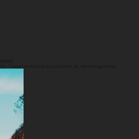
adisof
.
ité). Il sera nécessaire au préalable de réhomogénéiser
tionnée).