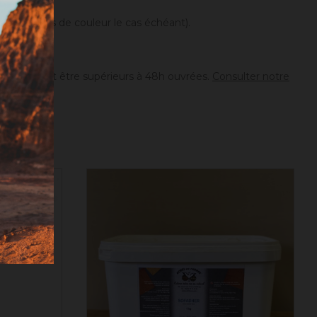
différences de couleur le cas échéant).
ion peuvent être supérieurs à 48h ouvrées.
Consulter notre