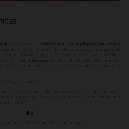
PICES
briqué en France,
Badisof
est un badigeon de chaux
environnement. Il permet de retrouver -par sa matière et la
 France-, l'authenticité et le charme des murs d'autrefois.
seulement
en intérieur
, et permet de créer des nuances
ect velouté, peu granuleux, et des teintes plus pastels que le
"ocre", plutôt pastel.
hésitez pas à commander un de nos échantillons ! Pour en
cription longue plus bas et téléchargez la fiche technique
ments joints".
briqué par la Société des Ocres de France