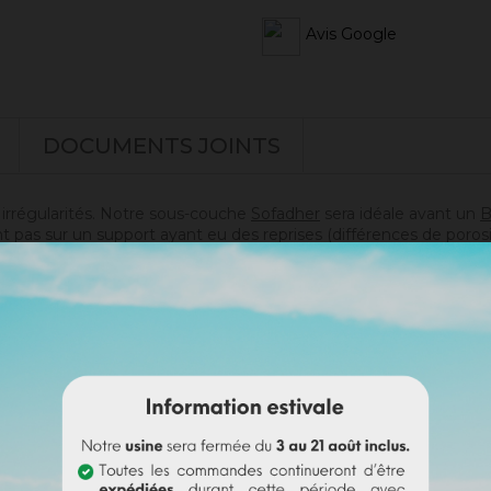
Avis Google
DOCUMENTS JOINTS
s irrégularités. Notre sous-couche
Sofadher
sera idéale avant un
B
t pas sur un support ayant eu des reprises (différences de poros
doute sur votre support).
s)
es)
i passer commande en toute sérénité.
e badisof coloré. Plus d'infos
ici
.
e (remboursable sur la commande finale si cette teinte est sélec