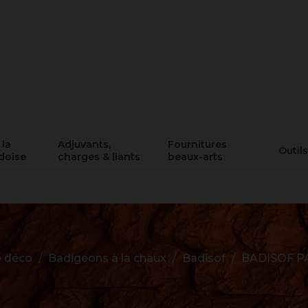
 la
Adjuvants,
Fournitures
Outils
doise
charges & liants
beaux-arts
 déco
Badigeons à la chaux
Badisof
BADISOF PA