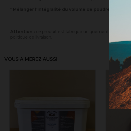
*
Mélanger l'intégralité du volume de poudre avec un v
Attention :
ce produit est fabriqué uniquement sur comman
politique de livraison
.
VOUS AIMEREZ AUSSI