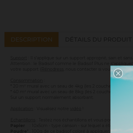
DESCRIPTION
DÉTAILS DU PRODUIT
Support
: Il s'applique sur un support approprié, sain et san
Attention : le Badisof comme le Badisof Plus ne s'appliquen
votre support (
Rénodress
, nous contacter si vous avez un 
Consommation
:
* 20 m² mural avec un seau de 4kg (les 2 couches comprise
* 40 m² mural avec un seau de 8kg (les 2 couches compris
Sur un support normalement absorbant.
Application
: Visualisez notre
vidéo
!
Echantillons
: Testez nos échantillons et vous pourrez ains
Papier
: 10x5cm - type canson - sur lequel a été appliqué c
Poudre
* : 100g de ce badisof coloré à appliquer vous mêm