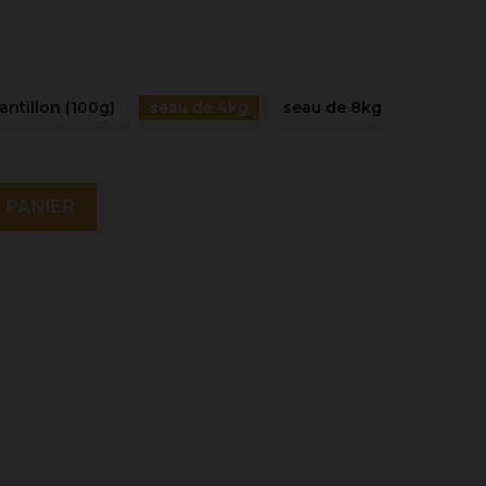
antillon (100g)
seau de 4kg
seau de 8kg
 PANIER