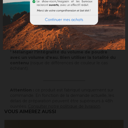
Echantillons
: Testez nos échantillons et vous pourrez
ainsi passer commande en toute sérénité.
Papier
: 10x5cm - type canson - sur lequel a été
appliqué ce badisof coloré. Plus d'infos
ici
.
Poudre
* : 100g de ce badisof coloré à appliquer vous
même (remboursable sur la commande finale si cette
teinte est sélectionnée).
*
Mélanger l'intégralité du volume de poudre
avec un volume d'eau. Bien utiliser la totalité du
contenu
(risque de différences de couleur le cas
échéant).
_____________________
Attention :
ce produit est fabriqué uniquement sur
commande. En fonction de la demande actuelle, les
délais de préparation peuvent être supérieurs à 48h
ouvrées.
Consulter notre politique de livraison
.
VOUS AIMEREZ AUSSI