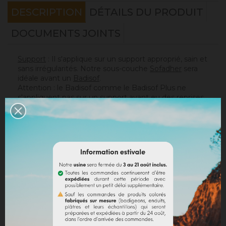
DESCRIPTION
DÉTAILS DU PRODUIT
DOCUMENTS JOINTS
Support
: Il s'applique sur un support approprié, sain et
sans irrégularités. Notre sous-couche
Sofadher
sera
idéale avant un
Badisof
.
Attention : le Badisof comme le Badisof Plus ne
s'appliquent pas sur un support ayant eu des reprises
(différences de porosité). Il sera nécessaire au
préalable de réhomogénéiser votre support
(
Rénodress
, nous contacter si vous avez un doute sur
votre support).
Consommation
:
* 20 m² mural avec un seau de 4kg (les 2 couches
comprises)
* 40 m² mural avec un seau de 8kg (les 2 couches
comprises)
Sur un support normalement absorbant.
Application
: Visualisez notre
vidéo
!