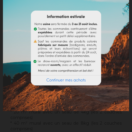
DESCRIPTION
DÉTAILS DU PRODUIT
DOCUMENTS JOINTS
Support
: Il s'applique sur un support approprié, sain et
sans irrégularités. Notre sous-couche
Sofadher
sera
idéale avant un
Badisof
.
Attention : le Badisof comme le Badisof Plus ne
s'appliquent pas sur un support ayant eu des reprises
(différences de porosité). Il sera nécessaire au
préalable de réhomogénéiser votre support
(
Rénodress
, nous contacter si vous avez un doute sur
votre support).
Consommation
:
* 20 m² mural avec un seau de 4kg (les 2 couches
comprises)
* 40 m² mural avec un seau de 8kg (les 2 couches
comprises)