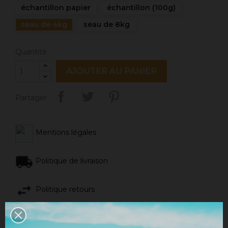
échantillon papier
échantillon (100g)
seau de 4kg
seau de 8kg
Quantité
AJOUTER AU PANIER
Partager
Mentions légales
Politique de livraison
Politique retours
Avis Google