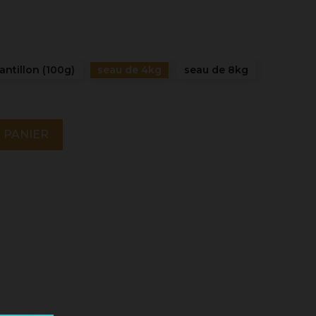
antillon (100g)
seau de 4kg
seau de 8kg
 PANIER