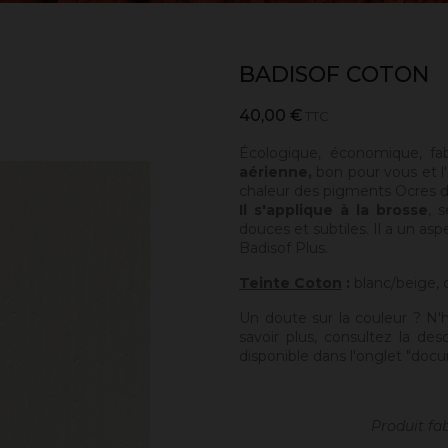
BADISOF COTON
40,00 €
TTC
Écologique, économique, fa
aérienne,
bon pour vous et l'
chaleur des pigments Ocres de
Il s'applique à la brosse
, 
douces et subtiles. Il a un asp
Badisof Plus.
Teinte Coton
:
blanc/beige, 
Un doute sur la couleur ? N'
savoir plus, consultez la des
disponible dans l'onglet "docu
Produit fa