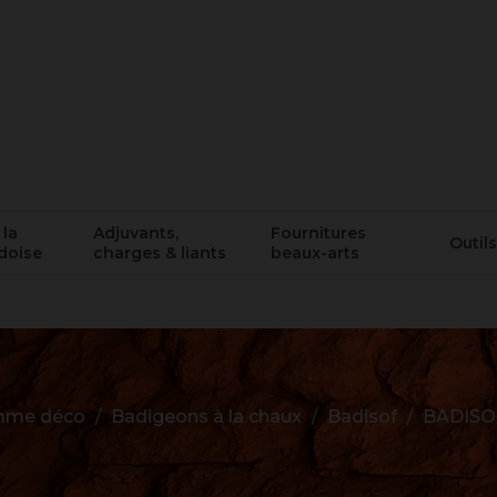
 la
Adjuvants,
Fournitures
Outils
doise
charges & liants
beaux-arts
me déco
Badigeons à la chaux
Badisof
BADISO