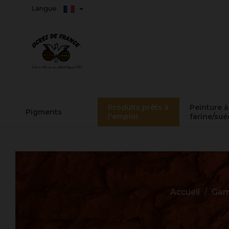
Langue
Produits prêts à
Peinture à
Pigments
l'emploi
farine/sué
Accueil
Gam