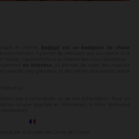
briqué en France,
Badisof
est un badigeon de chaux
environnement. Il permet de retrouver -par sa matière et la
 France-, l'authenticité et le charme des murs d'autrefois.
seulement
en intérieur
, et permet de créer des nuances
ect velouté, peu granuleux, et des teintes plus pastels que le
chaleureux.
hésitez pas à commander un de nos échantillons ! Pour en
cription longue plus bas et téléchargez la fiche technique
ments joints".
briqué par la Société des Ocres de France