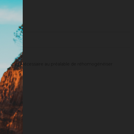
adisof
.
ité). Il sera nécessaire au préalable de réhomogénéiser
tionnée).