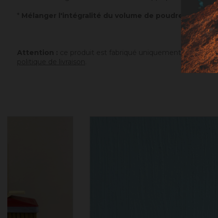
*
Mélanger l'intégralité du volume de poudre avec un v
Attention :
ce produit est fabriqué uniquement sur comman
politique de livraison
.