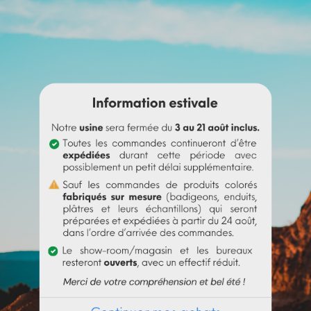
Avis Google
DOCUMENTS JOINTS
s irrégularités. Notre sous-couche
Sofadher
sera idéale avant un
B
t pas sur un support ayant eu des reprises (différences de poros
doute sur votre support).
s)
es)
i passer commande en toute sérénité.
e badisof coloré. Plus d'infos
ici
.
e (remboursable sur la commande finale si cette teinte est sélec