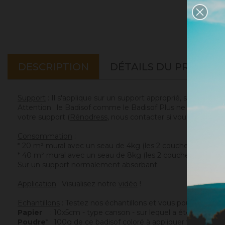
DESCRIPTION
DÉTAILS DU PRODUIT
Support
: Il s'applique sur un support approprié, sain et san
Attention : le Badisof comme le Badisof Plus ne s'appliquen
votre support (
Rénodress
, nous contacter si vous avez un 
Consommation
:
* 20 m² mural avec un seau de 4kg (les 2 couches comprise
* 40 m² mural avec un seau de 8kg (les 2 couches compris
Sur un support normalement absorbant.
Application
: Visualisez notre
vidéo
!
Echantillons
: Testez nos échantillons et vous pourrez ains
Papier
: 10x5cm - type canson - sur lequel a été appliqué c
Poudre
* : 100g de ce badisof coloré à appliquer vous mêm