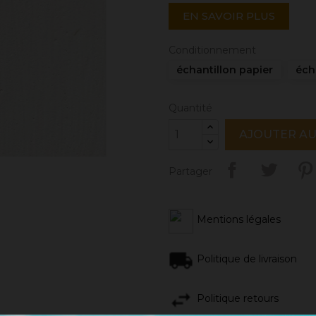
EN SAVOIR PLUS
Conditionnement
échantillon papier
éch
Quantité
AJOUTER AU
Partager
Mentions légales
Politique de livraison
Politique retours