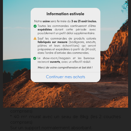
DESCRIPTION
DÉTAILS DU PRODUIT
DOCUMENTS JOINTS
Support
: Il s'applique sur un support approprié, sain et
sans irrégularités. Notre sous-couche
Sofadher
sera
idéale avant un
Badisof
.
Attention : le Badisof comme le Badisof Plus ne
s'appliquent pas sur un support ayant eu des reprises
(différences de porosité). Il sera nécessaire au
préalable de réhomogénéiser votre support
(
Rénodress
, nous contacter si vous avez un doute sur
votre support).
Consommation
:
* 20 m² mural avec un seau de 4kg (les 2 couches
comprises)
* 40 m² mural avec un seau de 8kg (les 2 couches
comprises)
Sur un support normalement absorbant.