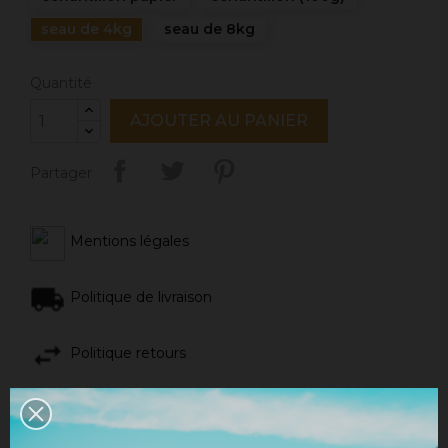
seau de 4kg
seau de 8kg
Quantité
AJOUTER AU PANIER
Partager
Mentions légales
Politique de livraison
Politique retours
Avis Google