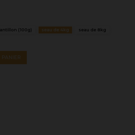
antillon (100g)
seau de 4kg
seau de 8kg
 PANIER