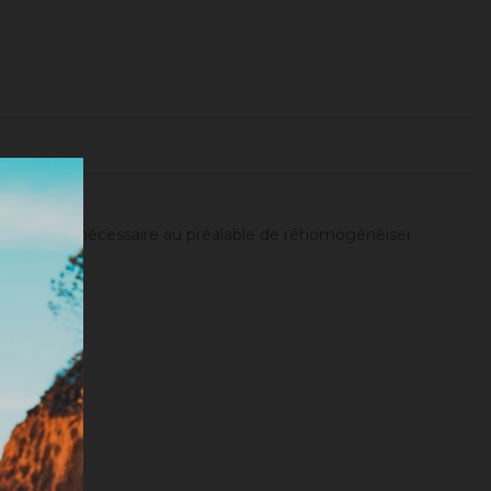
adisof
.
ité). Il sera nécessaire au préalable de réhomogénéiser
tionnée).