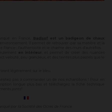
briqué en France,
Badisof
est un badigeon de chaux
environnement. Il permet de retrouver -par sa matière et la
 France-, l'authenticité et le charme des murs d'autrefois.
seulement
en intérieur
, et permet de créer des nuances
ect velouté, peu granuleux, et des teintes plus pastels que le
 tirant légèrement sur le bleu.
hésitez pas à commander un de nos échantillons ! Pour en
cription longue plus bas et téléchargez la fiche technique
ments joints".
briqué par la Société des Ocres de France