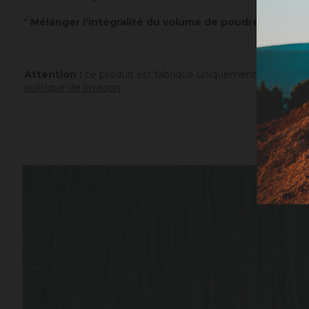
*
Mélanger l'intégralité du volume de poudre avec un v
Attention :
ce produit est fabriqué uniquement sur comman
politique de livraison
.