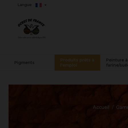
Langue
Produits prêts à
Peinture à
Pigments
l'emploi
farine/sué
Accueil
Gam