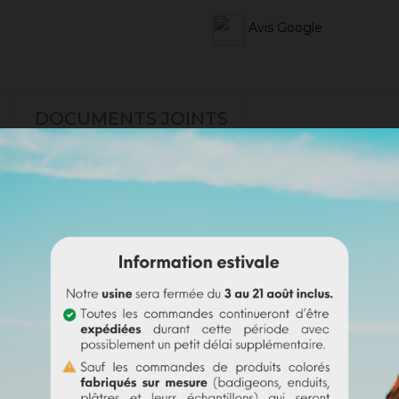
Avis Google
DOCUMENTS JOINTS
s irrégularités. Notre sous-couche
Sofadher
sera idéale avant un
B
t pas sur un support ayant eu des reprises (différences de poros
doute sur votre support).
s)
es)
i passer commande en toute sérénité.
e badisof coloré. Plus d'infos
ici
.
e (remboursable sur la commande finale si cette teinte est sélec