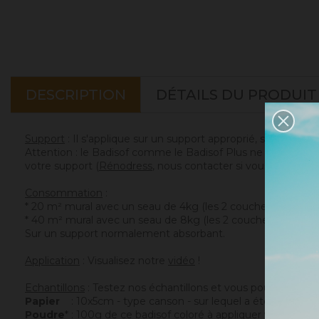
DESCRIPTION
DÉTAILS DU PRODUIT
Support
: Il s'applique sur un support approprié, sain et san
Attention : le Badisof comme le Badisof Plus ne s'appliquen
votre support (
Rénodress
, nous contacter si vous avez un 
Consommation
:
* 20 m² mural avec un seau de 4kg (les 2 couches comprise
* 40 m² mural avec un seau de 8kg (les 2 couches compris
Sur un support normalement absorbant.
Application
: Visualisez notre
vidéo
!
Echantillons
: Testez nos échantillons et vous pourrez ains
Papier
: 10x5cm - type canson - sur lequel a été appliqué c
Poudre
* : 100g de ce badisof coloré à appliquer vous mêm