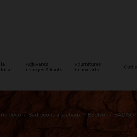
 la
Adjuvants,
Fournitures
Outils
doise
charges & liants
beaux-arts
me déco
Badigeons à la chaux
Badisof
BADISOF