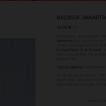
BADISOF JAKARTA
40,00 €
TTC
Écologique, économique, fa
aérienne,
bon pour vous et l'
chaleur des pigments Ocres de
Il s'applique à la brosse
, 
douces et subtiles. Il a un asp
Badisof Plus.
Teinte Jakarta
:
violet pastel
Un doute sur la couleur ? N'
savoir plus, consultez la des
disponible dans l'onglet "docu
Produit fa