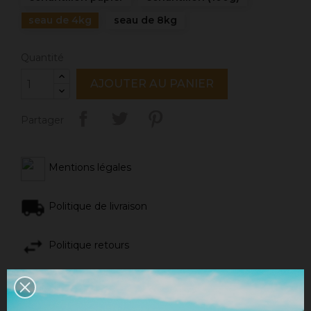
seau de 4kg
seau de 8kg
Quantité
AJOUTER AU PANIER
Partager
Mentions légales
Politique de livraison
Politique retours
Avis Google