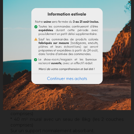
DESCRIPTION
DÉTAILS DU PRODUIT
DOCUMENTS JOINTS
Support
: Il s'applique sur un support approprié, sain et
sans irrégularités. Notre sous-couche
Sofadher
sera
idéale avant un
Badisof
.
Attention : le Badisof comme le Badisof Plus ne
s'appliquent pas sur un support ayant eu des reprises
(différences de porosité). Il sera nécessaire au
préalable de réhomogénéiser votre support
(
Rénodress
, nous contacter si vous avez un doute sur
votre support).
Consommation
:
* 20 m² mural avec un seau de 4kg (les 2 couches
comprises)
* 40 m² mural avec un seau de 8kg (les 2 couches
comprises)
Sur un support normalement absorbant.