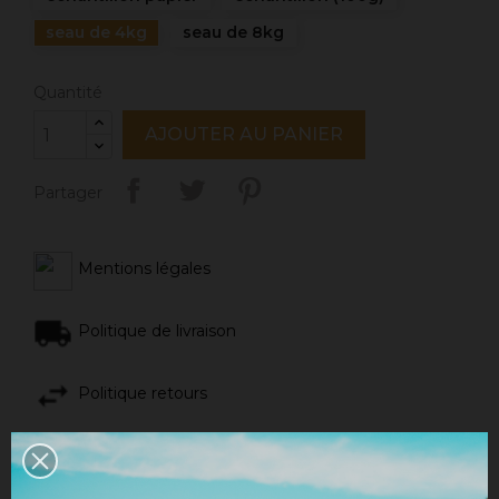
seau de 4kg
seau de 8kg
Quantité
AJOUTER AU PANIER
Partager
Mentions légales
Politique de livraison
Politique retours
Avis Google