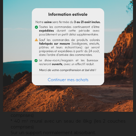
DESCRIPTION
DÉTAILS DU PRODUIT
DOCUMENTS JOINTS
Support
: Il s'applique sur un support approprié, sain et
sans irrégularités. Notre sous-couche
Sofadher
sera
idéale avant un
Badisof
.
Attention : le Badisof comme le Badisof Plus ne
s'appliquent pas sur un support ayant eu des reprises
(différences de porosité). Il sera nécessaire au
préalable de réhomogénéiser votre support
(
Rénodress
, nous contacter si vous avez un doute sur
votre support).
Consommation
:
* 20 m² mural avec un seau de 4kg (les 2 couches
comprises)
* 40 m² mural avec un seau de 8kg (les 2 couches
comprises)
Sur un support normalement absorbant.