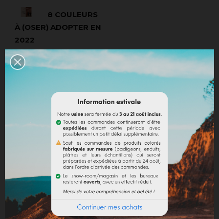
8 COULEURS
À (OSER) ADOPTER EN
2022
Par Ludivine
ROUBAUD-REY
Sep 15TH, 2021
Dans
Déco
Vues (150953)
Face à l’infini de la
palette de nuances
possibles, souvent la
neutralité du blanc
rassure et balaie les envie
de couleurs. De peur de
se lasser, de créer un