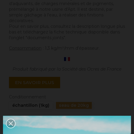
d'adjuvants, de charges minérales et de pigments,
prémélangé à notre usine d'Apt. Il est destiné, par
simple gâchage à l'eau, à réaliser des finitions
décoratives.
Pour en savoir plus, consultez la description longue plus
bas et téléchargez la fiche technique disponible dans
l'onglet "documents joints".
Consommation
: 1,3 kg/m²/mm d'épaisseur.
Produit fabriqué par la Société des Ocres de France
EN SAVOIR PLUS
Conditionnement
échantillon (1kg)
seau de 20kg
Quantité
AJOUTER AU PANIER