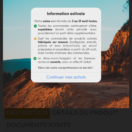
Partager
Mentions légales
Politique de livraison
Politique retours
Avis Google
DESCRIPTION
DÉTAILS DU PRODUIT
DOCUMENTS JOINTS