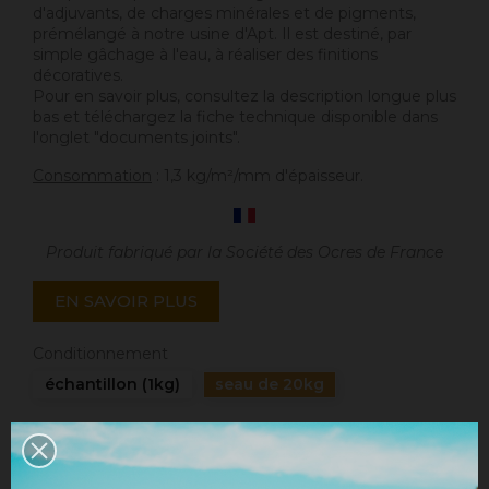
d'adjuvants, de charges minérales et de pigments,
prémélangé à notre usine d'Apt. Il est destiné, par
simple gâchage à l'eau, à réaliser des finitions
décoratives.
Pour en savoir plus, consultez la description longue plus
bas et téléchargez la fiche technique disponible dans
l'onglet "documents joints".
Consommation
: 1,3 kg/m²/mm d'épaisseur.
Produit fabriqué par la Société des Ocres de France
EN SAVOIR PLUS
Conditionnement
échantillon (1kg)
seau de 20kg
Quantité
AJOUTER AU PANIER