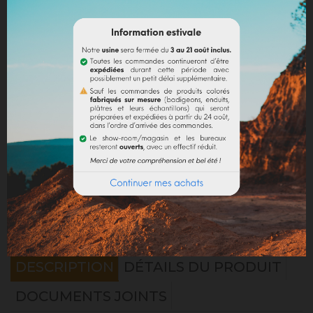
Partager
Mentions légales
Politique de livraison
Politique retours
Avis Google
DESCRIPTION
DÉTAILS DU PRODUIT
DOCUMENTS JOINTS