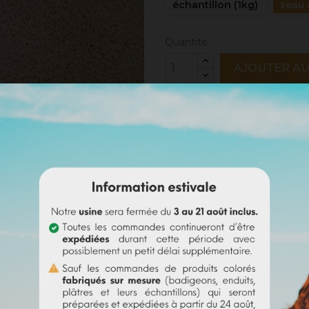
échantillon (1kg)
seau 
Quantité
AJOUTER AU
Partager
Mentions légales
Politique de livraison
Politique retours
Avis Google