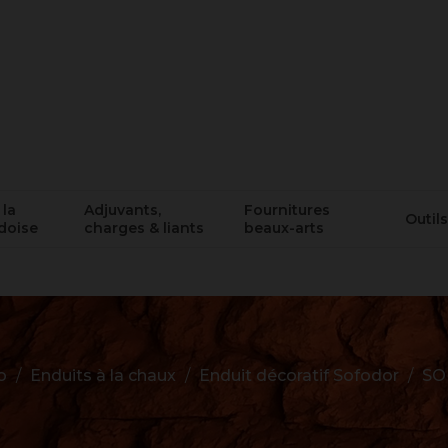
 la
Adjuvants,
Fournitures
Outils
doise
charges & liants
beaux-arts
o
Enduits à la chaux
Enduit décoratif Sofodor
SO