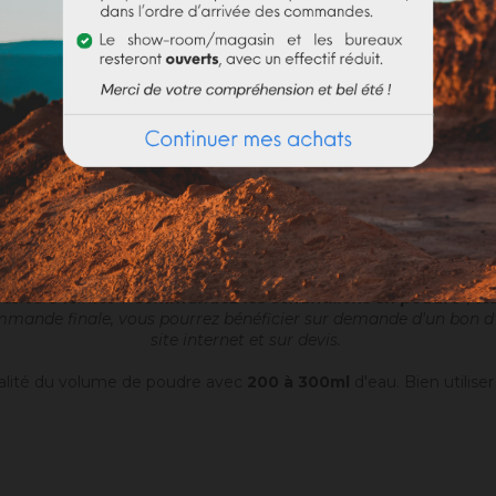
DOCUMENTS JOINTS
her, destiné à réaliser des aspects talochés ou frottassés très fin
achine à projeter. Ajouter 4,4 à 6 litres d'eau par seau de 20kg d
nde. En fonction de la demande actuelle, les délais de prépara
usieurs teintes ?
Commandez les échantillons en poudre*
, t
ommande finale, vous pourrez bénéficier sur demande d'un bon d'ac
site internet et sur devis.
gralité du volume de poudre avec
200 à 300ml
d'eau. Bien utilise