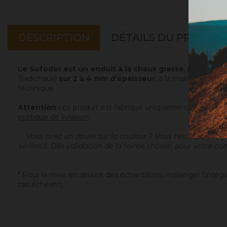
DESCRIPTION
DÉTAILS DU PRODUIT
Le Sofodor est un enduit à la chaux grasse
, prêt à gâc
Tradichaux)
sur 2 à 4 mm d'épaisseur
, à la main ou à la m
technique.
Attention :
ce produit est fabriqué uniquement sur comma
politique de livraison
.
Vous avez un doute sur la couleur ? Vous hésitez entre pl
sérénité. Dès validation de la teinte choisie, pour votre c
* Pour la mise en œuvre des échantillons, mélanger l'inté
cas échéant).