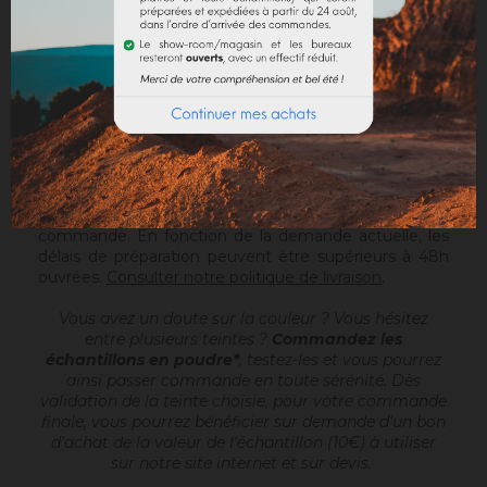
Le Sofodor est un enduit à la chaux grasse
, prêt à
gâcher, destiné à réaliser des aspects talochés ou
frottassés très fins. Il est appliqué après une sous-
couche (Sofix, Rénodress, Tradichaux)
sur 2 à 4 mm
d'épaisseur
, à la main ou à la machine à projeter.
Ajouter 4,4 à 6 litres d'eau par seau de 20kg de
Sofodor. Pour plus d'infos, vous pouvez télécharger la
fiche technique.
Attention :
ce produit est fabriqué uniquement sur
commande. En fonction de la demande actuelle, les
délais de préparation peuvent être supérieurs à 48h
ouvrées.
Consulter notre politique de livraison
.
Vous avez un doute sur la couleur ? Vous hésitez
entre plusieurs teintes ?
Commandez les
échantillons en poudre*
, testez-les et vous pourrez
ainsi passer commande en toute sérénité. Dès
validation de la teinte choisie, pour votre commande
finale, vous pourrez bénéficier sur demande d'un bon
d'achat de la valeur de l'échantillon (10€) à utiliser
sur notre site internet et sur devis.