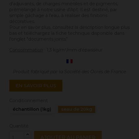
d'adjuvants, de charges minérales et de pigments,
prémélangé à notre usine d'Apt. Il est destiné, par
simple gâchage à l'eau, à réaliser des finitions
décoratives.
Pour en savoir plus, consultez la description longue plus
bas et téléchargez la fiche technique disponible dans
l'onglet "documents joints".
Consommation
: 1,3 kg/m²/mm d'épaisseur.
Produit fabriqué par la Société des Ocres de France
EN SAVOIR PLUS
Conditionnement
échantillon (1kg)
seau de 20kg
Quantité
AJOUTER AU PANIER