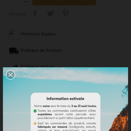
Partager
Mentions légales
Politique de livraison
Politique retours
Avis Google
DESCRIPTION
DÉTAILS DU PRODUIT
DOCUMENTS JOINTS