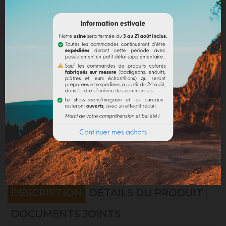
Partager
Mentions légales
Politique de livraison
Politique retours
Avis Google
DESCRIPTION
DÉTAILS DU PRODUIT
DOCUMENTS JOINTS