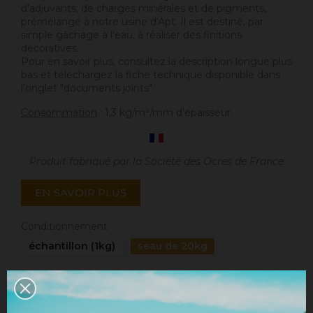
d'adjuvants, de charges minérales et de pigments,
prémélangé à notre usine d'Apt. Il est destiné, par
simple gâchage à l'eau, à réaliser des finitions
décoratives.
Pour en savoir plus, consultez la description longue plus
bas et téléchargez la fiche technique disponible dans
l'onglet "documents joints".
Consommation
: 1,3 kg/m²/mm d'épaisseur.
Produit fabriqué par la Société des Ocres de France
EN SAVOIR PLUS
Conditionnement
échantillon (1kg)
seau de 20kg
Quantité
AJOUTER AU PANIER