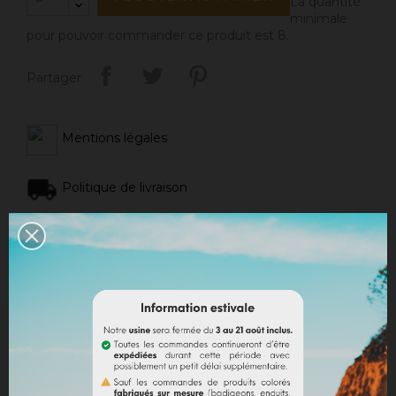
La quantité
minimale
pour pouvoir commander ce produit est 8.
Partager
Mentions légales
Politique de livraison
Politique retours
Avis Google
DESCRIPTION
DÉTAILS DU PRODUIT