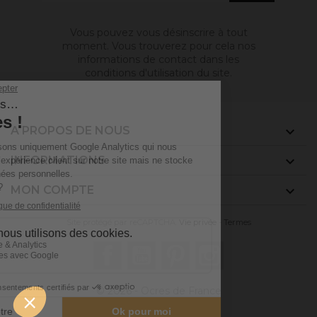
Vous pouvez vous désinscrire à tout
moment. Vous trouverez pour cela nos
informations de contact dans les
conditions d'utilisation du site.
A PROPOS DE NOUS

INFORMATIONS

MON COMPTE

Site protégé par reCAPTCHA.
Vie privée
-
Termes
Facebook
YouTube
Pinterest
Instagram
© 2026 - Ocres de France