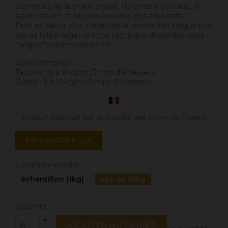
pigments, de la chaux grasse, du ciment portland, du
sable calcaire et siliceux ainsi que des adjuvants.
Pour en savoir plus, consultez la description longue plus
bas et téléchargez la fiche technique disponible dans
l'onglet "documents joints".
Consommation
:
Taloché : 8 à 9 kg/m²/5 mm d'épaisseur ;
Gratté : 9 à 12 kg/m²/5 mm d'épaisseur.
Produit fabriqué par la Société des Ocres de France
EN SAVOIR PLUS
Conditionnement
échantillon (1kg)
sac de 25kg
Quantité
AJOUTER AU PANIER