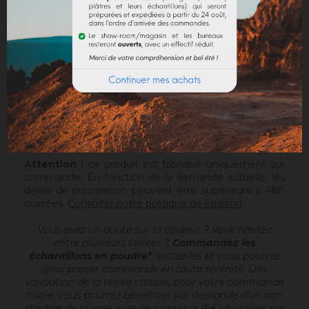
DOCUMENTS JOINTS
Sofolith est un enduit à la chaux grasse
, prêt à
gâcher, destiné à réaliser des enduits de finition
d'aspects talochés ou frottassés, sur un support
compatible ou après avoir passé une sous-couche
(Rénodress, Tradichaux). Pour plus d'infos, vous
pouvez télécharger la fiche technique.
Sofolith est conditionné en sac de 25kg sur palette
houssée de 1200kg.
Attention :
ce produit est fabriqué uniquement sur
commande. En fonction de la demande actuelle, les
délais de préparation peuvent être supérieurs à 48h
ouvrées.
Consulter notre politique de livraison
.
Vous avez un doute sur la couleur ? Vous hésitez
entre plusieurs teintes ?
Commandez les
échantillons en poudre*
, testez-les et vous pourrez
ainsi passer commande en toute sérénité. Dès
validation de la teinte choisie, pour votre commande
finale, vous pourrez bénéficier sur demande d'un bon
d'achat de la valeur de l'échantillon (6€) à utiliser sur