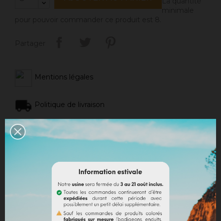
La quantité
minimale
pour pouvoir commander ce produit est 8.
Partager
Mentions légales
Politique de livraison
Politique retours
Avis Google
DESCRIPTION
DÉTAILS DU PRODUIT