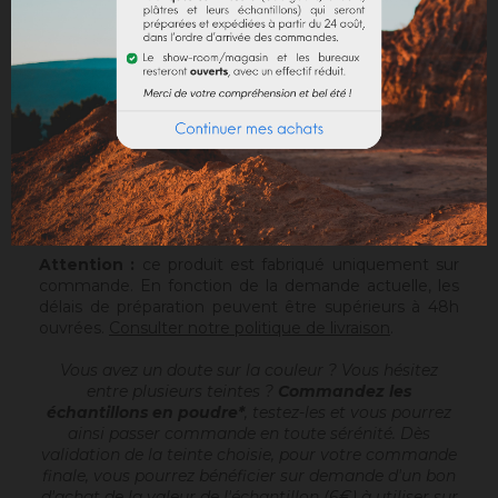
DOCUMENTS JOINTS
Sofolith est un enduit à la chaux grasse
, prêt à
gâcher, destiné à réaliser des enduits de finition
d'aspects talochés ou frottassés, sur un support
compatible ou après avoir passé une sous-couche
(Rénodress, Tradichaux). Pour plus d'infos, vous
pouvez télécharger la fiche technique.
Sofolith est conditionné en sac de 25kg sur palette
houssée de 1200kg.
Attention :
ce produit est fabriqué uniquement sur
commande. En fonction de la demande actuelle, les
délais de préparation peuvent être supérieurs à 48h
ouvrées.
Consulter notre politique de livraison
.
Vous avez un doute sur la couleur ? Vous hésitez
entre plusieurs teintes ?
Commandez les
échantillons en poudre*
, testez-les et vous pourrez
ainsi passer commande en toute sérénité. Dès
validation de la teinte choisie, pour votre commande
finale, vous pourrez bénéficier sur demande d'un bon
d'achat de la valeur de l'échantillon (6€) à utiliser sur