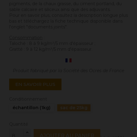
pigments, de la chaux grasse, du ciment portland, du
sable calcaire et siliceux ainsi que des adjuvants.
Pour en savoir plus, consultez la description longue plus
bas et téléchargez la fiche technique disponible dans
l'onglet "documents joints".
Consommation
:
Taloché : 8 à 9 kg/m²/5 mm d'épaisseur ;
Gratté : 9 à 12 kg/m²/5 mm d'épaisseur.
Produit fabriqué par la Société des Ocres de France
EN SAVOIR PLUS
Conditionnement
échantillon (1kg)
sac de 25kg
Quantité
AJOUTER AU PANIER