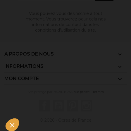
Vous pouvez vous désinscrire à tout
moment. Vous trouverez pour cela nos
informations de contact dans les
conditions d'utilisation du site.
A PROPOS DE NOUS

INFORMATIONS

MON COMPTE

Site protégé par reCAPTCHA.
Vie privée
-
Termes
Facebook
YouTube
Pinterest
Instagram
© 2026 - Ocres de France